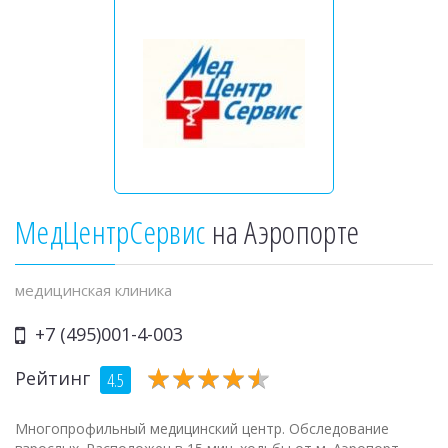
МедЦентрСервис
на Аэропорте
медицинская клиника
+7 (495)001-4-003
★
★
★
★
★
★
★
★
★
★
Рейтинг
4.5
Многопрофильный медицинский центр. Обследование