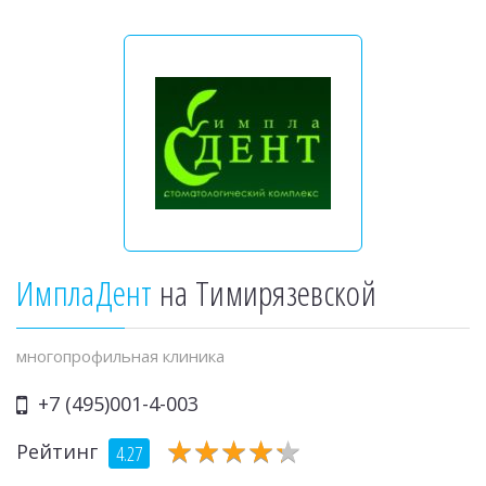
ИмплаДент
на Тимирязевской
многопрофильная клиника
+7 (495)001-4-003
★
★
★
★
★
★
★
★
★
★
Рейтинг
4.27