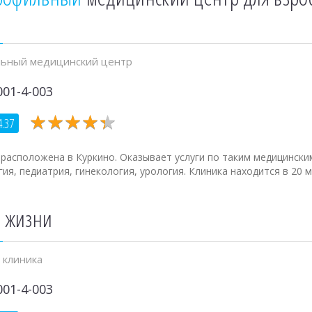
ьный медицинский центр
001-4-003
★
★
★
★
★
★
★
★
★
★
4.37
расположена в Куркино. Оказывает услуги по таким медицински
я, педиатрия, гинекология, урология. Клиника находится в 20 м
о
жизни
 клиника
001-4-003