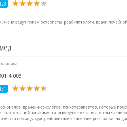
★
★
★
★
★
★
★
★
★
★
4.28
 Жизни ведут прием остеопаты, реабилитологи, врачи лечебной
имед
 клиника
001-4-003
★
★
★
★
★
★
★
★
★
★
4.51
ссионалов, врачей-наркологов, психотерапевтов, которые помо
ие алкогольной зависимости; выведение из запоя, в том числе э
гическая помощь; курс реабилитации; капельница от запоя на до