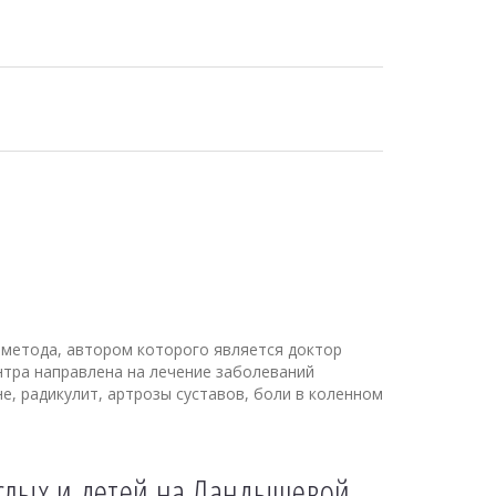
 метода, автором которого является доктор
нтра направлена на лечение заболеваний
не, радикулит, артрозы суставов, боли в коленном
слых и детей на Ландышевой