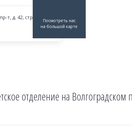
-т, д. 42, стр. 12
Посмотреть нас
на большой карте
етское отделение на Волгоградском п