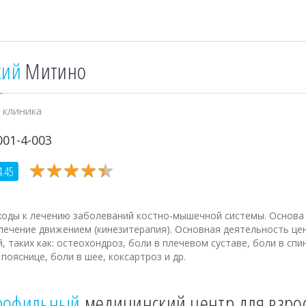
кий
Митино
 клиника
001-4-003
★
★
★
★
★
★
★
★
★
★
4.45
ходы к лечению заболеваний костно-мышечной системы. Основа
 лечение движением (кинезитерапия). Основная деятельность це
, таких как: остеохондроз, боли в плечевом суставе, боли в спи
пояснице, боли в шее, коксартроз и др.
рофильный
медицинский центр для взро