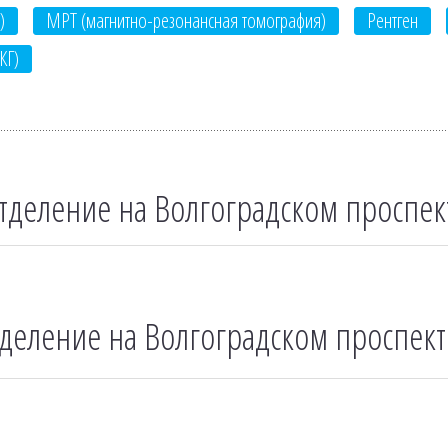
)
МРТ (магнитно-резонансная томография)
Рентген
КГ)
тделение на Волгоградском проспек
тделение на Волгоградском проспект