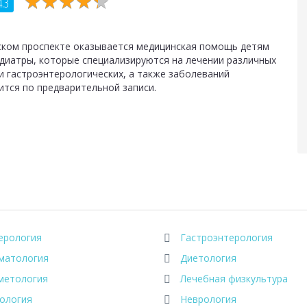
★
★
★
★
★
★
★
★
★
★
4.3
ском проспекте оказывается медицинская помощь детям
педиатры, которые специализируются на лечении различных
и гастроэнтерологических, а также заболеваний
ится по предварительной записи.
ерология
Гастроэнтерология
матология
Диетология
метология
Лечебная физкультура
ология
Неврология