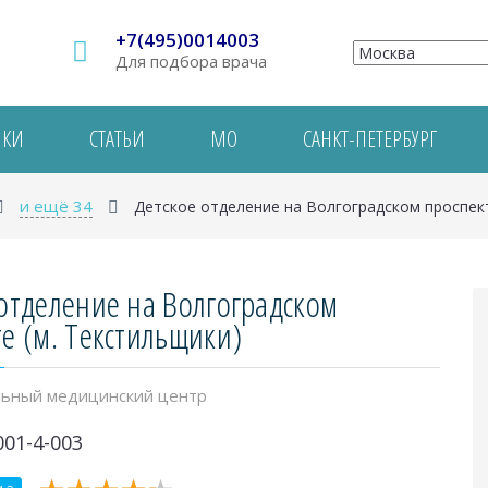
+7(495)0014003
Для подбора врача
ИКИ
СТАТЬИ
МО
САНКТ-ПЕТЕРБУРГ
и ещё 34
Детское отделение на Волгоградском проспект
отделение на Волгоградском
е (м. Текстильщики)
ьный медицинский центр
001-4-003