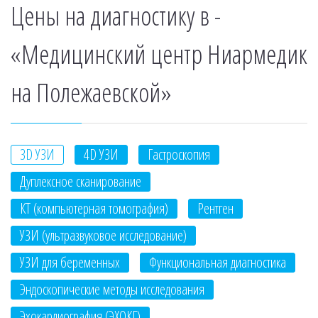
Цены на диагностику в -
«Медицинский центр Ниармедик
на Полежаевской»
3D УЗИ
4D УЗИ
Гастроскопия
Дуплексное сканирование
КТ (компьютерная томография)
Рентген
УЗИ (ультразвуковое исследование)
УЗИ для беременных
Функциональная диагностика
Эндоскопические методы исследования
Эхокардиография (ЭХОКГ)