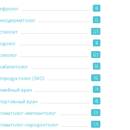
48
ефролог
22
нкодерматолог
223
стеопат
38
одолог
623
сихолог
86
еабилитолог
142
епродуктолог (ЭКО)
79
емейный врач
48
портивный врач
333
томатолог-имплантолог
176
томатолог-пародонтолог