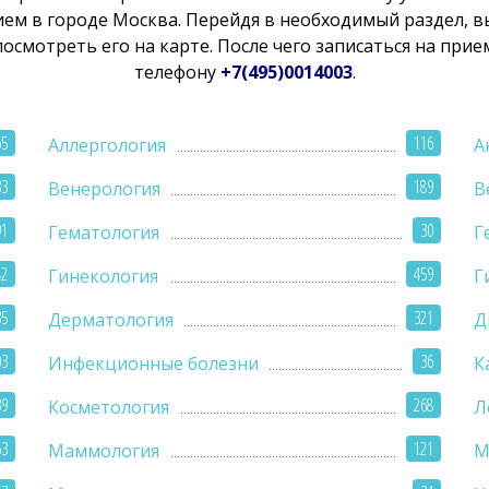
ем в городе Москва. Перейдя в необходимый раздел, 
смотреть его на карте. После чего записаться на прие
телефону
+7(495)0014003
.
65
116
Аллергология
А
33
189
Венерология
В
91
30
Гематология
Г
42
459
Гинекология
Г
35
321
Дерматология
Д
03
36
Инфекционные болезни
К
39
268
Косметология
Л
63
121
Маммология
М