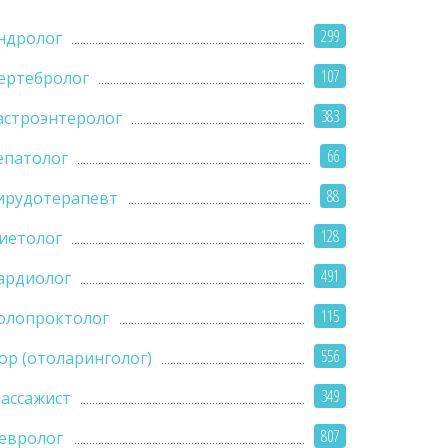
299
ндролог
107
ертебролог
383
астроэнтеролог
66
епатолог
88
ирудотерапевт
128
иетолог
491
ардиолог
115
олопроктолог
556
ор (отоларинголог)
349
ассажист
807
евролог