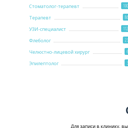
10
Стоматолог-терапевт
8
Терапевт
11
УЗИ-специалист
2
Флеболог
Челюстно-лицевой хирург
Эпилептолог
Для записи в клинику, в