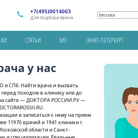
+7(495)0014003
Для подбора врача
ИКИ
СТАТЬИ
МО
САНКТ-ПЕТЕРБУРГ
ача у нас
О и СПб. Найти врача и вызвать
 перед походом в клинику или до
 на сайте — ДОКТОРА РОССИИ.РУ —
DOCTORAROSSII.RU.
зации и записаться к нему на прием
лее 11970 врачей и 1941 клиники г.
Московской области и Санкт-
ону и специализации. Реальные