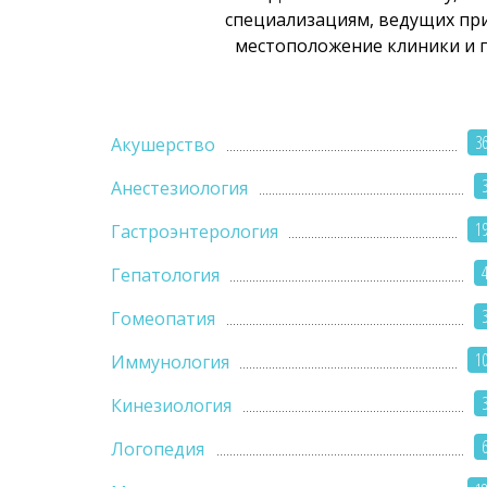
специализациям, ведущих при
местоположение клиники и по
3
Акушерство
Анестезиология
1
Гастроэнтерология
Гепатология
Гомеопатия
1
Иммунология
Кинезиология
Логопедия