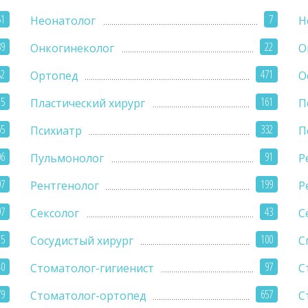
51
7
Неонатолог
Н
39
22
Онкогинеколог
О
82
471
Ортопед
О
25
161
Пластический хирург
П
65
332
Психиатр
П
06
91
Пульмонолог
Р
97
199
Рентгенолог
Р
97
43
Сексолог
С
25
100
Сосудистый хирург
С
40
97
Стоматолог-гигиенист
С
79
657
Стоматолог-ортопед
С