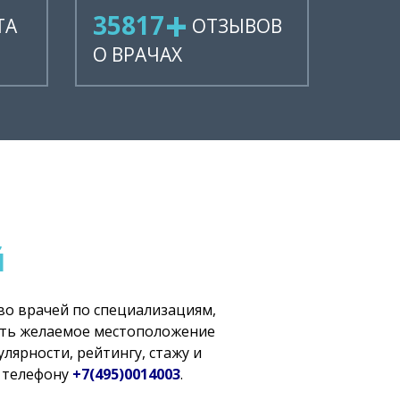
41888
ТА
ОТЗЫВОВ
О ВРАЧАХ
й
тво врачей по специализациям,
ить желаемое местоположение
лярности, рейтингу, стажу и
о телефону
+7(495)0014003
.