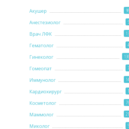
9
Акушер
Анестезиолог
1
Врач ЛФК
Гематолог
13
Гинеколог
Гомеопат
1
Иммунолог
Кардиохирург
7
Косметолог
2
Маммолог
Миколог