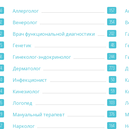
86
157
Аллерголог
А
92
354
Венеролог
В
32
202
Врач функциональной диагностики
Г
45
48
Генетик
Г
68
244
Гинеколог-эндокринолог
Г
74
773
Дерматолог
Д
40
50
Инфекционист
К
14
59
Кинезиолог
К
65
103
Логопед
Л
19
376
Мануальный терапевт
М
57
164
Нарколог
Н