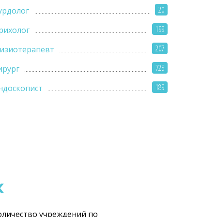
20
урдолог
199
рихолог
207
изиотерапевт
725
ирург
189
ндоскопист
к
количество учреждений по