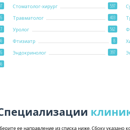
07
597
Стоматолог-хирург
С
65
403
Травматолог
Т
27
562
Уролог
Ф
36
8
Фтизиатр
Х
65
397
Эндокринолог
Э
36
Специализации
клини
ыберите ее направление из списка ниже. Сбоку указано 