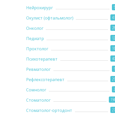
Нейрохирург
4
Окулист (офтальмолог)
2
Онколог
1
Педиатр
1
Проктолог
4
Психотерапевт
Ревматолог
2
Рефлексотерапевт
Сомнолог
19
Стоматолог
2
Стоматолог-ортодонт