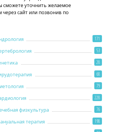
вы сможете уточнить желаемое
м через сайт или позвонив по
171
ндрология
53
ертебрология
28
енетика
68
ирудотерапия
79
иетология
228
ардиология
76
ечебная физкультура
198
ануальная терапия