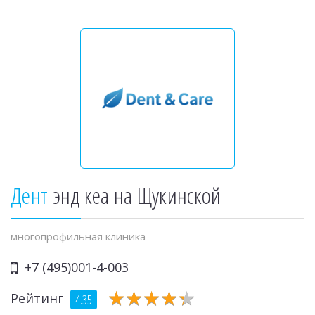
Дент
энд кеа на Щукинской
многопрофильная клиника
+7 (495)001-4-003
★
★
★
★
★
★
★
★
★
★
Рейтинг
4.35