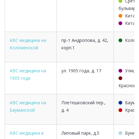
Срете
бульвар
Китай
Китай
ABC медицина на
пр-т Андропова, д. 42,
Колом
Коломенской
корп.1
ABC медицина на
ул. 1905 года, д. 17
Улица 
1905 года
Краснопр
ABC медицина на
Плетешковский пер.,
Баума
Бауманской
д. 4
Красн
ABC медицина в
Липовый парк, д.5
Бунин