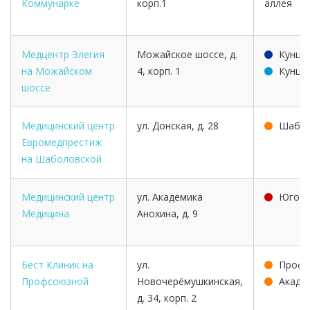
Коммунарке
корп.1
аллея
Медцентр Элегия
Можайское шоссе, д.
Кунце
на Можайском
4, корп. 1
Кунце
шоссе
Медицинский центр
ул. Донская, д. 28
Шабол
Евромедпрестиж
на Шаболовской
Медицинский центр
ул. Академика
Юго-з
Медицина
Анохина, д. 9
Бест Клиник на
ул.
Профс
Профсоюзной
Новочерёмушкинская,
Акаде
д. 34, корп. 2