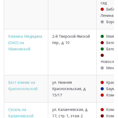
сад
Библи
Ленина
Боров
Клиника Медицина
2-й Тверской-Ямской
Маяко
(ОАО) на
пер., д. 10
Белор
Маяковской
Белор
Новосло
Менде
Бест клиник на
ул. Нижняя
Красн
Красносельской
Красносельская, д.
Баума
15/17
Комсо
Сесиль на
ул. Каланчевская, д.
Комсо
Каланчевской
17, стр. 1, этаж 2
Комсо