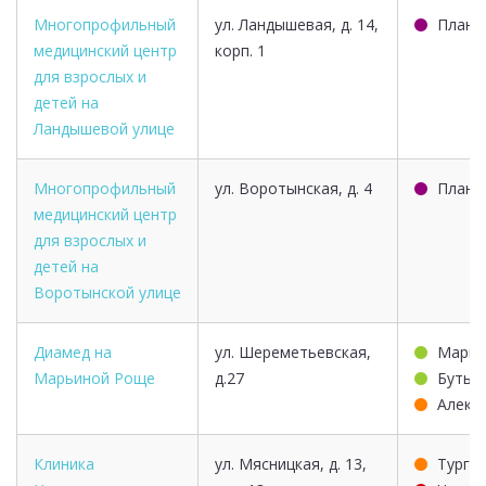
Многопрофильный
ул. Ландышевая, д. 14,
Плане
медицинский центр
корп. 1
для взрослых и
детей на
Ландышевой улице
Многопрофильный
ул. Воротынская, д. 4
Плане
медицинский центр
для взрослых и
детей на
Воротынской улице
Диамед на
ул. Шереметьевская,
Марьи
Марьиной Роще
д.27
Бутыр
Алекс
Клиника
ул. Мясницкая, д. 13,
Турге