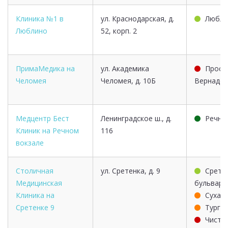
Клиника №1 в
ул. Краснодарская, д.
Любли
Люблино
52, корп. 2
ПримаМедика на
ул. Академика
Просп
Челомея
Челомея, д. 10Б
Вернадск
Медцентр Бест
Ленинградское ш., д.
Речно
Клиник на Речном
116
вокзале
Столичная
ул. Сретенка, д. 9
Срете
Медицинская
бульвар
Клиника на
Сухар
Сретенке 9
Турге
Чисты