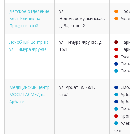
Детское отделение
ул.
Профс
Бест Клиник на
Новочерёмушкинская,
Акаде
Профсоюзной
д. 34, корп. 2
Лечебный центр на
ул. Тимура Фрунзе, д.
Парк 
ул. Тимура Фрунзе
15/1
Парк 
Фрунз
Смоле
Смоле
Медицинский центр
ул. Арбат, д. 28/1,
Смоле
МОСИТАЛМЕД на
стр.1
Арбат
Арбате
Арбат
Смоле
Кропо
Алекс
сад