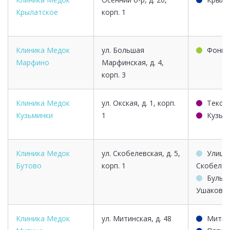
Крылатское
корп. 1
Клиника Медок
ул. Большая
Фонви
Марфино
Марфинская, д. 4,
корп. 3
Клиника Медок
ул. Окская, д. 1, корп.
Текст
Кузьминки
1
Кузьм
Клиника Медок
ул. Скобелевская, д. 5,
Улица
Бутово
корп. 1
Скобелев
Бульв
Ушакова
Клиника Медок
ул. Митинская, д. 48
Митин