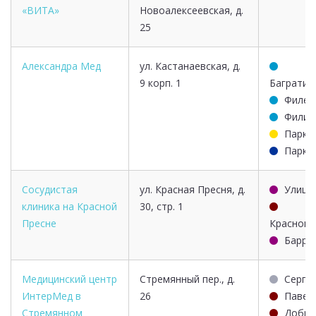
«ВИТА»
Новоалексеевская, д.
25
Александра Мед
ул. Кастанаевская, д.
9 корп. 1
Багратио
Филев
Фили
Парк 
Парк 
Сосудистая
ул. Красная Пресня, д.
Улица 
клиника на Красной
30, стр. 1
Пресне
Краснопр
Барри
Медицинский центр
Стремянный пер., д.
Серпу
ИнтерМед в
26
Павел
Стремянном
Добры