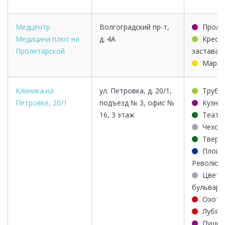
Медцентр
Волгоградский пр-т,
Проле
Медицина плюс на
д. 4А
Крест
Пролетарской
застава
Маркс
Клиника на
ул. Петровка, д. 20/1,
Трубн
Петровке, 20/1
подъезд № 3, офис №
Кузне
16, 3 этаж
Театр
Чехов
Тверс
Площа
Революц
Цветн
бульвар
Охотн
Лубян
Пушки