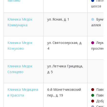
Митино
Пятни
шоссе
Клиника Медок
ул. Ясная, д. 1
Бунин
Коммунарка
аллея
Клиника Медок
ул. Святоозерская, д.
Лермо
Кожухово
4
проспект
Клиника Медок
ул. Летчика Грицевца,
Солнцево
д. 5
Клиника Медицина
6-й Монетчиковский
Павел
и Красота
пер., д. 19
Павел
Добры
Серпу