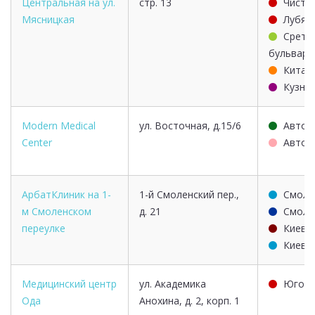
Центральная на ул.
стр. 13
Чисты
Мясницкая
Лубян
Срете
бульвар
Китай
Кузне
Modern Medical
ул. Восточная, д.15/6
Автоз
Center
Автоз
АрбатКлиник на 1-
1-й Смоленский пер.,
Смоле
м Смоленском
д. 21
Смоле
переулке
Киевс
Киевс
Медицинский центр
ул. Академика
Юго-з
Ода
Анохина, д. 2, корп. 1