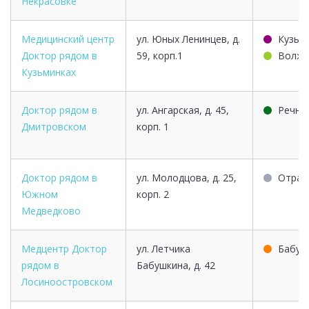
Некрасовке
Медицинский центр
ул. Юных Ленинцев, д.
Кузьм
Доктор рядом в
59, корп.1
Волжс
Кузьминках
Доктор рядом в
ул. Ангарская, д. 45,
Речно
Дмитровском
корп. 1
Доктор рядом в
ул. Молодцова, д. 25,
Отрад
Южном
корп. 2
Медведково
Медцентр Доктор
ул. Летчика
Бабуш
рядом в
Бабушкина, д. 42
Лосиноостровском