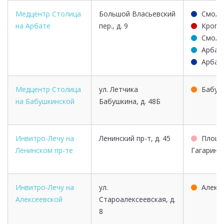
Медцентр Столица
Большой Власьевский
Смоле
на Арбате
пер., д. 9
Кропо
Смоле
Арбат
Арбат
Медцентр Столица
ул. Летчика
Бабуш
на Бабушкинской
Бабушкина, д. 48Б
Инвитро-Лечу на
Ленинский пр-т, д. 45
Площа
Ленинском пр-те
Гагарина
Инвитро-Лечу на
ул.
Алекс
Алексеевской
Староалексеевская, д.
8