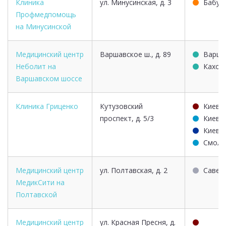
Клиника
ул. Минусинская, д. 3
Бабуш
Профмедпомощь
на Минусинской
Медицинский центр
Варшавское ш., д. 89
Варша
Неболит на
Кахов
Варшавском шоссе
Клиника Гриценко
Кутузовский
Киевс
проспект, д. 5/3
Киевс
Киевс
Смоле
Медицинский центр
ул. Полтавская, д. 2
Савел
МедикСити на
Полтавской
Медицинский центр
ул. Красная Пресня, д.