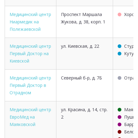
Медицинский центр
Проспект Маршала
Хорош
Ниармедик на
Жукова, д. 38, корп. 1
Полежаевской
Медицинский центр
ул. Киевская, д. 22
Студе
Первый Доктор на
Кутуз
Киевской
Медицинский центр
Северный б-р, д. 7Б
Отрад
Первый Доктор в
Отрадном
Медицинский центр
ул. Красина, д. 14, стр.
Маяко
ЕвроМед на
2
Пушки
Маяковской
Барри
Белор