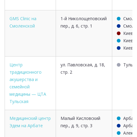
GMS Clinic на
1-й Николощеповский
Смоле
Смоленской
пер., д. 6, стр. 1
Смоле
Киевс
Киевс
Киевс
Центр
ул. Павловская, д. 18,
Тульс
традиционного
стр. 2
акушерства и
семейной
медицины — ЦТА
Тульская
Медицинский центр
Малый Кисловский
Арбат
Эдем на Арбате
пер., д. 9, стр. 3
Арбат
Алекс