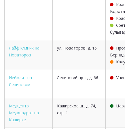
Красн
Ворота
Красн
Срете
бульвар
Лайф клиник на
ул. Новаторов, д. 16
Просп
Новаторов
Вернадск
Калуж
Неболит на
Ленинский пр-т, д. 66
Униве
Ленинском
Медцентр
Каширское ш., д. 74,
Цариц
Медквадрат на
стр. 1
Каширке