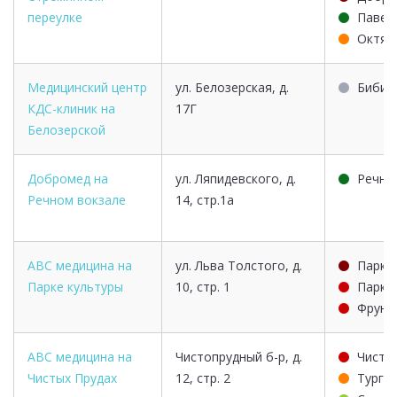
переулке
Павел
Октяб
Медицинский центр
ул. Белозерская, д.
Бибир
КДС-клиник на
17Г
Белозерской
Добромед на
ул. Ляпидевского, д.
Речно
Речном вокзале
14, стр.1а
ABC медицина на
ул. Льва Толстого, д.
Парк 
Парке культуры
10, стр. 1
Парк 
Фрунз
ABC медицина на
Чистопрудный б-р, д.
Чисты
Чистых Прудах
12, стр. 2
Турге