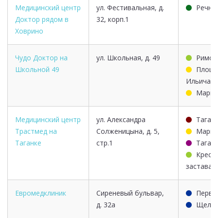
Медицинский центр
ул. Фестивальная, д.
Речно
Доктор рядом в
32, корп.1
Ховрино
Чудо Доктор на
ул. Школьная, д. 49
Римск
Школьной 49
Площа
Ильича
Маркс
Медицинский центр
ул. Александра
Таган
Трастмед на
Солженицына, д. 5,
Маркс
Таганке
стр.1
Таган
Крест
застава
Евромедклиник
Сиреневый бульвар,
Перво
д. 32а
Щелко