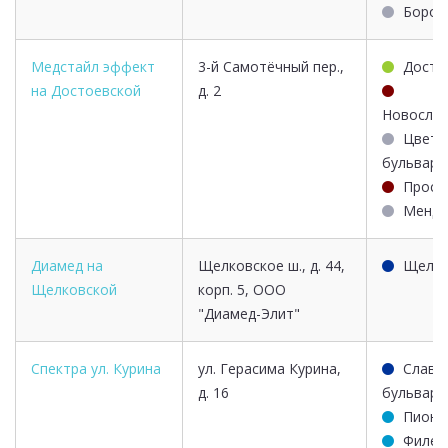
Боров
Медстайл эффект
3-й Самотёчный пер.,
Досто
на Достоевской
д. 2
Новосло
Цветн
бульвар
Просп
Менде
Диамед на
Щелковское ш., д. 44,
Щелко
Щелковской
корп. 5, ООО
"Диамед-Элит"
Спектра ул. Курина
ул. Герасима Курина,
Славя
д. 16
бульвар
Пионе
Филев