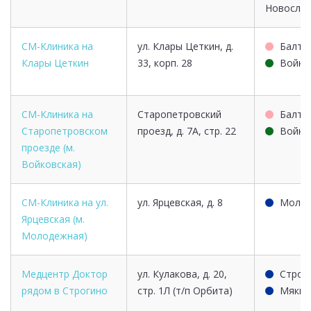
Новосло
СМ-Клиника на
ул. Клары Цеткин, д.
Балти
Клары Цеткин
33, корп. 28
Войко
СМ-Клиника на
Старопетровский
Балти
Старопетровском
проезд, д. 7А, стр. 22
Войко
проезде (м.
Войковская)
СМ-Клиника на ул.
ул. Ярцевская, д. 8
Молод
Ярцевская (м.
Молодежная)
Медцентр Доктор
ул. Кулакова, д. 20,
Строг
рядом в Строгино
стр. 1Л (т/п Орбита)
Мякин