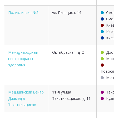
Поликлиника №5
ул. Плющиха, 14
Смоле
Смоле
Киевс
Киевс
Киевс
Международный
Октябрьская, д. 2
Досто
центр охраны
Марьи
здоровья
Новосло
Менде
Медицинский центр
11-я улица
Текст
Диамед в
Текстильщиков, д. 11
Кузьм
Текстильщиках