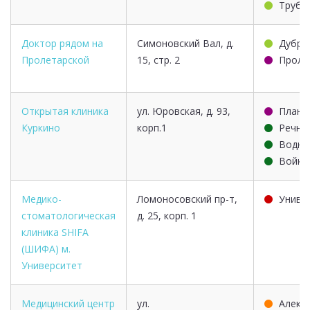
Трубн
Доктор рядом на
Симоновский Вал, д.
Дубро
Пролетарской
15, стр. 2
Проле
Открытая клиника
ул. Юровская, д. 93,
Плане
Куркино
корп.1
Речно
Водны
Войко
Медико-
Ломоносовский пр-т,
Униве
стоматологическая
д. 25, корп. 1
клиника SHIFA
(ШИФА) м.
Университет
Медицинский центр
ул.
Алекс