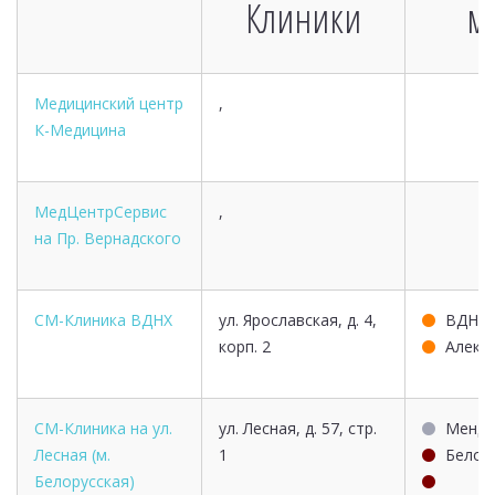
Клиники
м
Медицинский центр
,
К-Медицина
МедЦентрСервис
,
на Пр. Вернадского
СМ-Клиника ВДНХ
ул. Ярославская, д. 4,
ВДНХ
корп. 2
Алекс
СМ-Клиника на ул.
ул. Лесная, д. 57, стр.
Менде
Лесная (м.
1
Белор
Белорусская)