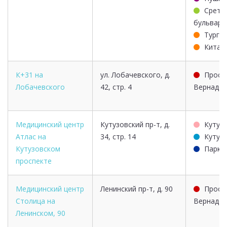
Срете
бульвар
Турге
Китай
К+31 на
ул. Лобачевского, д.
Просп
Лобачевского
42, стр. 4
Вернадск
Медицинский центр
Кутузовский пр-т, д.
Кутуз
Атлас на
34, стр. 14
Кутуз
Кутузовском
Парк 
проспекте
Медицинский центр
Ленинский пр-т, д. 90
Просп
Столица на
Вернадск
Ленинском, 90