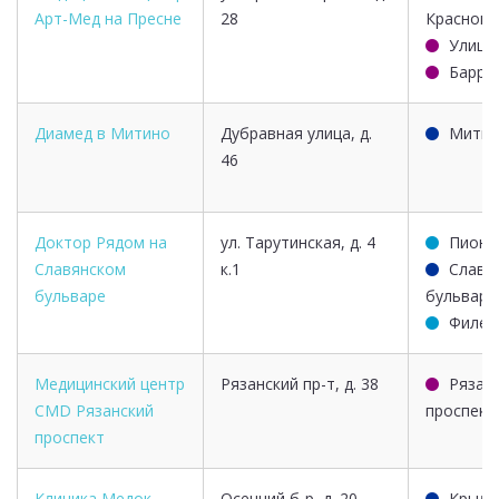
Арт-Мед на Пресне
28
Краснопр
Улица 
Барри
Диамед в Митино
Дубравная улица, д.
Митин
46
Доктор Рядом на
ул. Тарутинская, д. 4
Пионе
Славянском
к.1
Славя
бульваре
бульвар
Филев
Медицинский центр
Рязанский пр-т, д. 38
Рязан
CMD Рязанский
проспект
проспект
Клиника Медок
Осенний б-р, д. 20,
Крыла