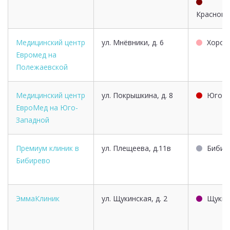
Краснопр
Медицинский центр
ул. Мнёвники, д. 6
Хорош
Евромед на
Полежаевской
Медицинский центр
ул. Покрышкина, д. 8
Юго-з
ЕвроМед на Юго-
Западной
Премиум клиник в
ул. Плещеева, д.11в
Бибир
Бибирево
ЭммаКлиник
ул. Щукинская, д. 2
Щукин