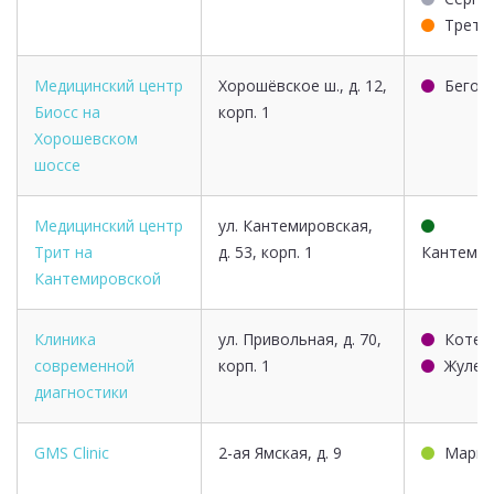
Треть
Медицинский центр
Хорошёвское ш., д. 12,
Бегов
Биосс на
корп. 1
Хорошевском
шоссе
Медицинский центр
ул. Кантемировская,
Трит на
д. 53, корп. 1
Кантемир
Кантемировской
Клиника
ул. Привольная, д. 70,
Котел
современной
корп. 1
Жулеб
диагностики
GMS Clinic
2-ая Ямская, д. 9
Марьи