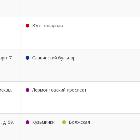
Юго-западная
орп. 7
Славянский бульвар
осквы,
Лермонтовский проспект
 д. 59,
Кузьминки
Волжская