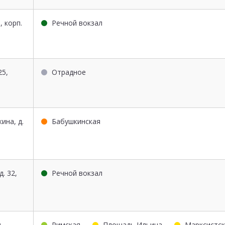
, корп.
Речной вокзал
25,
Отрадное
ина, д.
Бабушкинская
д. 32,
Речной вокзал
9
Римская
Площадь Ильича
Марксистск