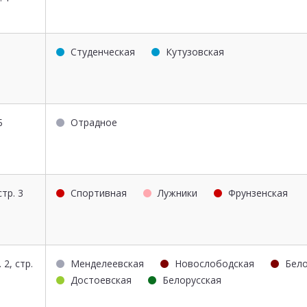
Студенческая
Кутузовская
Б
Отрадное
стр. 3
Спортивная
Лужники
Фрунзенская
 2, стр.
Менделеевская
Новослободская
Бело
Достоевская
Белорусская