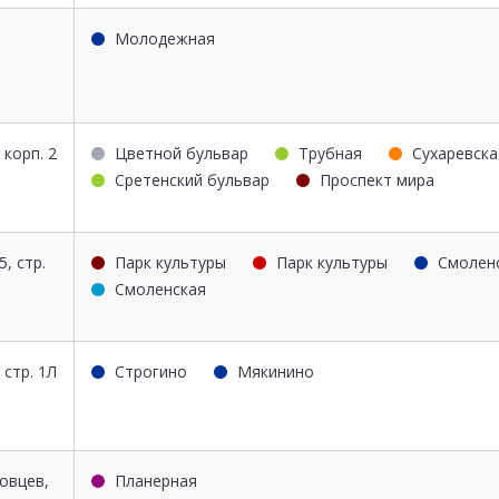
Молодежная
 корп. 2
Цветной бульвар
Трубная
Сухаревска
Сретенский бульвар
Проспект мира
5, стр.
Парк культуры
Парк культуры
Смолен
Смоленская
 стр. 1Л
Строгино
Мякинино
овцев,
Планерная