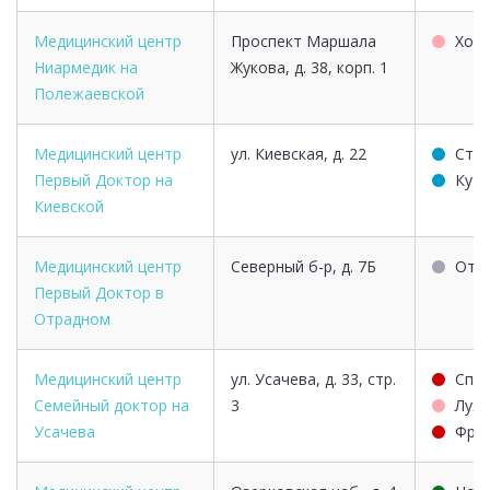
Медицинский центр
Проспект Маршала
Хор
Ниармедик на
Жукова, д. 38, корп. 1
Полежаевской
Медицинский центр
ул. Киевская, д. 22
Студ
Первый Доктор на
Куту
Киевской
Медицинский центр
Северный б-р, д. 7Б
Отр
Первый Доктор в
Отрадном
Медицинский центр
ул. Усачева, д. 33, стр.
Спо
Семейный доктор на
3
Луж
Усачева
Фрун