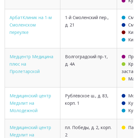
Кузн
АрбатКлиник на 1-м
1-й Смоленский пер.,
Смо
Смоленском
д. 21
Смо
переулке
Киев
Киев
Медцентр Медицина
Волгоградский пр-т,
Про
плюс на
д. 4А
Крес
Пролетарской
застав
Марк
Медицинский центр
Рублёвское ш., д. 83,
Мол
Медэлит на
корп. 1
Кунц
Молодежной
Кунц
Медицинский центр
пл. Победы, д. 2, корп.
Пар
Медэлит на
2