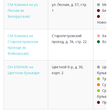
СМ-Клиника на ул.
ул. Лесная, д. 57, стр.
Мен
Лесная (м.
1
Бело
Белорусская)
Новосл
СМ-Клиника на
Старопетровский
Балт
Старопетровском
проезд, д. 7А, стр. 22
Вой
проезде (м.
Войковская)
ОН КЛИНИК на
Цветной б-р, д. 30,
Цве
Цветном бульваре
корп. 2
бульва
Тру
Суха
Срет
бульва
Прос