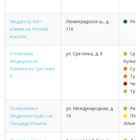
Медцентр Бест
Ленинградское ш., д.
Речн
Клиник на Речном
116
вокзале
Столичная
ул. Сретенка, д. 9
Срет
Медицинская
бульва
Клиника на Сретенке
Суха
9
Тург
Чист
Тру
Поликлиника
ул. Международная, д.
Рим
Медросконтракт на
19
Пло
Площади Ильича
Ильича