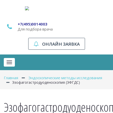
+7(495)0014003
Для подбора врача
ОНЛАЙН ЗАЯВКА
Toggle
navigation
Главная
Эндоскопические методы исследования
Эзофагогастродуоденоскопия (ЭФГДС)
Эзофагогастродуоденоско