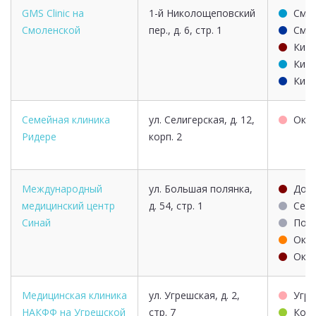
GMS Clinic на
1-й Николощеповский
Смо
Смоленской
пер., д. 6, стр. 1
Смо
Киев
Киев
Киев
Семейная клиника
ул. Селигерская, д. 12,
Окр
Ридере
корп. 2
Международный
ул. Большая полянка,
Доб
медицинский центр
д. 54, стр. 1
Серп
Синай
Пол
Окт
Окт
Медицинская клиника
ул. Угрешская, д. 2,
Угре
НАКФФ на Угрешской
стр. 7
Кож