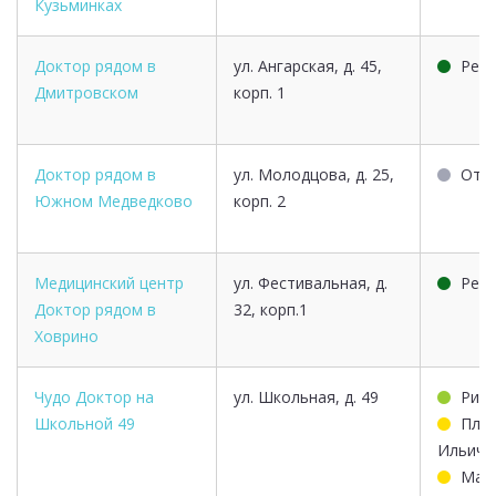
Кузьминках
Доктор рядом в
ул. Ангарская, д. 45,
Речн
Дмитровском
корп. 1
Доктор рядом в
ул. Молодцова, д. 25,
Отр
Южном Медведково
корп. 2
Медицинский центр
ул. Фестивальная, д.
Речн
Доктор рядом в
32, корп.1
Ховрино
Чудо Доктор на
ул. Школьная, д. 49
Рим
Школьной 49
Пло
Ильича
Марк