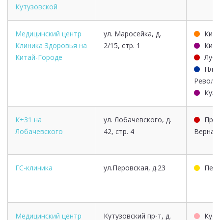
Кутузовской
Медицинский центр
ул. Маросейка, д.
Кита
Клиника Здоровья на
2/15, стр. 1
Кита
Китай-Городе
Лубя
Пло
Револю
Кузн
К+31 на
ул. Лобачевского, д.
Про
Лобачевского
42, стр. 4
Вернад
ГС-клиника
ул.Перовская, д.23
Пер
Медицинский центр
Кутузовский пр-т, д.
Куту