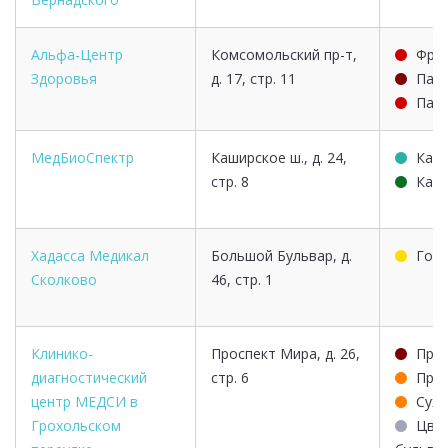
Альфа-Центр
Комсомольский пр-т,
Фрун
Здоровья
д. 17, стр. 11
Парк
Парк
МедБиоСпектр
Каширское ш., д. 24,
Каш
стр. 8
Каш
Хадасса Медикал
Большой Бульвар, д.
Гов
Сколково
46, стр. 1
Клинико-
Проспект Мира, д. 26,
Прос
диагностический
стр. 6
Прос
центр МЕДСИ в
Суха
Грохольском
Цве