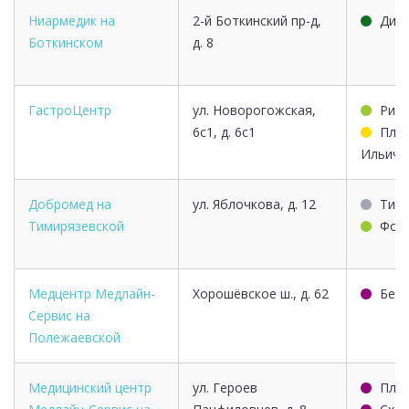
Ниармедик на
2-й Боткинский пр-д,
Дин
Боткинском
д. 8
ГастроЦентр
ул. Новорогожская,
Рим
6с1, д. 6с1
Пло
Ильича
Добромед на
ул. Яблочкова, д. 12
Тими
Тимирязевской
Фон
Медцентр Медлайн-
Хорошёвское ш., д. 62
Бего
Сервис на
Полежаевской
Медицинский центр
ул. Героев
Пла