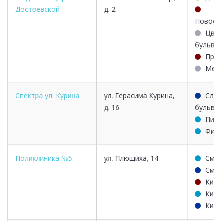
Достоевской
д. 2
Новосл
Цве
бульва
Прос
Мен
Спектра ул. Курина
ул. Герасима Курина,
Слав
д. 16
бульва
Пио
Филе
Поликлиника №5
ул. Плющиха, 14
Смо
Смо
Киев
Киев
Киев