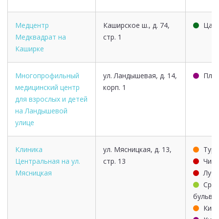
Медцентр
Каширское ш., д. 74,
Цар
Медквадрат на
стр. 1
Каширке
Многопрофильный
ул. Ландышевая, д. 14,
Пла
медицинский центр
корп. 1
для взрослых и детей
на Ландышевой
улице
Клиника
ул. Мясницкая, д. 13,
Тург
Центральная на ул.
стр. 13
Чист
Мясницкая
Лубя
Срет
бульва
Кита