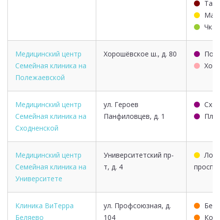
Тага
Марк
Чкал
Медицинский центр
Хорошёвское ш., д. 80
Пол
Семейная клиника на
Хор
Полежаевской
Медицинский центр
ул. Героев
Сход
Семейная клиника на
Панфиловцев, д. 1
Пла
Сходненской
Медицинский центр
Университетский пр-
Лом
Семейная клиника на
т, д. 4
проспе
Университете
Клиника ВиТерра
ул. Профсоюзная, д.
Бел
Беляево
104
Кон