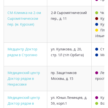
СМ-Клиника на 2-ом
2-й Сыромятнический
Чкал
Сыромятническом
пер., д. 11
Курс
пер. (м. Курская)
Курс
Пло
Ильича
Медцентр Доктор
ул. Кулакова, д. 20,
Стр
рядом в Строгино
стр. 1Л (т/п Орбита)
Мяк
Медицинский центр
пр. Защитников
Лер
Доктор рядом в
Москвы, д. 15
проспе
Некрасовке
Медицинский центр
ул. Юных Ленинцев, д.
Кузь
Доктор рядом в
59, корп.1
Вол