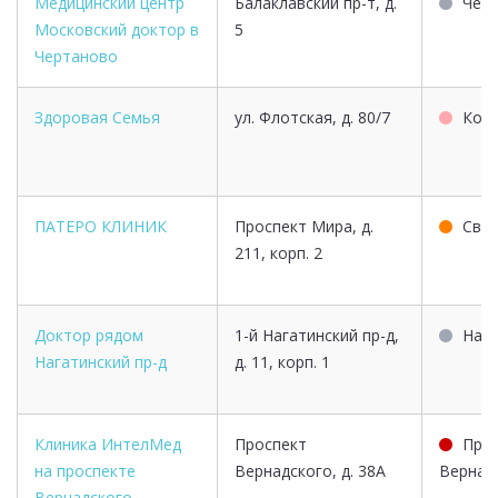
Медицинский центр
Балаклавский пр-т, д.
Черт
Московский доктор в
5
Чертаново
Здоровая Семья
ул. Флотская, д. 80/7
Коп
ПАТЕРО КЛИНИК
Проспект Мира, д.
Сви
211, корп. 2
Доктор рядом
1-й Нагатинский пр-д,
Нага
Нагатинский пр-д
д. 11, корп. 1
Клиника ИнтелМед
Проспект
Про
на проспекте
Вернадского, д. 38А
Вернад
Вернадского