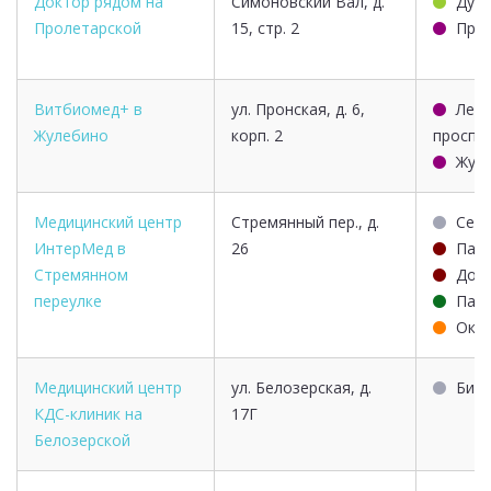
Доктор рядом на
Симоновский Вал, д.
Дуб
Пролетарской
15, стр. 2
Про
Витбиомед+ в
ул. Пронская, д. 6,
Лер
Жулебино
корп. 2
проспе
Жул
Медицинский центр
Стремянный пер., д.
Серп
ИнтерМед в
26
Пав
Стремянном
Доб
переулке
Пав
Окт
Медицинский центр
ул. Белозерская, д.
Биб
КДС-клиник на
17Г
Белозерской