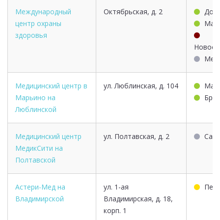
Международный
Октябрьская, д. 2
Дос
центр охраны
Мар
здоровья
Новосл
Мен
Медицинский центр в
ул. Люблинская, д. 104
Мар
Марьино на
Брат
Люблинской
Медицинский центр
ул. Полтавская, д. 2
Саве
МедикСити на
Полтавской
Астери-Мед на
ул. 1-ая
Пер
Владимирской
Владимирская, д. 18,
корп. 1