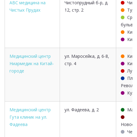
ABC медицина на
Чистопрудный б-р, д.
Чист
Чистых Прудах
12, стр. 2
Тург
Срет
бульва
Кита
Кита
Медицинский центр
ул. Маросейка, д. 6-8,
Кита
Ниармедик на Китай-
стр. 4
Кита
городе
Лубя
Пло
Револю
Кузн
Медицинский центр
ул. Фадеева, д. 2
Мая
Гута клиник на ул.
Фадеева
Новосл
Чехо