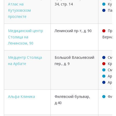
Атлас на
34, стр. 14
Куту
Кутузовском
Пар
проспекте
Медицинский центр
Ленинский пр-т, д. 90
Про
Столица на
Вернад
Ленинском, 90
Медцентр Столица
Большой Власьевский
Смо
на Арбате
пер., д. 9
Кроп
Смо
Арба
Арба
Альфа Клиника
Филёвский бульвар,
Фил
д.40