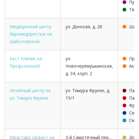
Пуш
Твер
Медицинский центр
ул. Донская, д. 28
Шаб
Евромедпрестиж на
Шаболовской
Бест Клиник на
ул.
Про
Профсоюзной
Новочерёмушкинская,
Акад
д. 34, корп. 2
Лечебный центр на
ул. Тимура Фрунзе, д.
Парк
ул. Тимура Фрунзе
15/1
Парк
Фрун
Смо
Смо
Медстайл эффект на
3-й Самотёчный пер.,
Дос