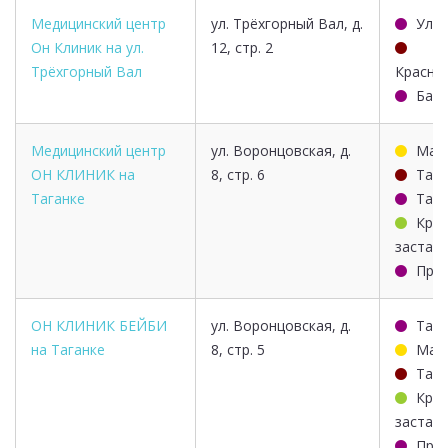
Медицинский центр
ул. Трёхгорный Вал, д.
Улиц
Он Клиник на ул.
12, стр. 2
Трёхгорный Вал
Красно
Барр
Медицинский центр
ул. Воронцовская, д.
Марк
ОН КЛИНИК на
8, стр. 6
Тага
Таганке
Тага
Крес
застав
Про
ОН КЛИНИК БЕЙБИ
ул. Воронцовская, д.
Тага
на Таганке
8, стр. 5
Марк
Тага
Крес
застав
Про