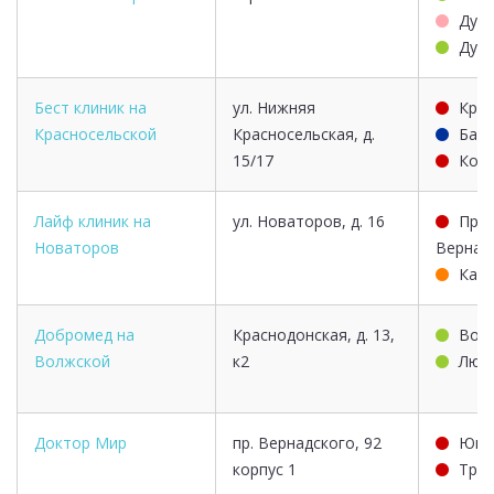
Дуб
Дуб
Бест клиник на
ул. Нижняя
Крас
Красносельской
Красносельская, д.
Баум
15/17
Ком
Лайф клиник на
ул. Новаторов, д. 16
Про
Новаторов
Вернад
Кал
Добромед на
Краснодонская, д. 13,
Вол
Волжской
к2
Люб
Доктор Мир
пр. Вернадского, 92
Юго
корпус 1
Тро