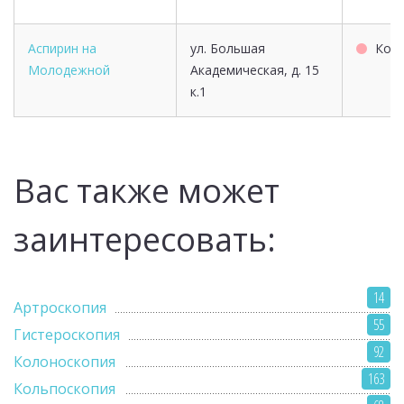
Аспирин на
ул. Большая
Коп
Молодежной
Академическая, д. 15
к.1
Вас также может
заинтересовать:
14
Артроскопия
55
Гистероскопия
92
Колоноскопия
163
Кольпоскопия