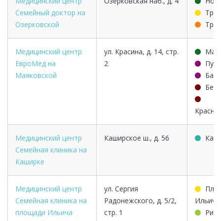
Медицинский центр
Озерковская наб., д. 4
Ново
Семейный доктор на
Трет
Озерковской
Трет
Медицинский центр
ул. Красина, д. 14, стр.
Мая
ЕвроМед на
2
Пуш
Маяковской
Барр
Бело
Красно
Медицинский центр
Каширское ш., д. 56
Каш
Семейная клиника на
Каширке
Медицинский центр
ул. Сергия
Пло
Семейная клиника на
Радонежского, д. 5/2,
Ильича
площади Ильича
стр. 1
Рим