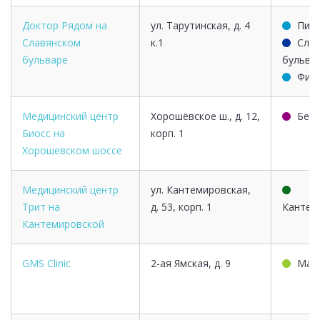
Доктор Рядом на
ул. Тарутинская, д. 4
Пио
Славянском
к.1
Слав
бульваре
бульва
Филе
Медицинский центр
Хорошёвское ш., д. 12,
Бего
Биосс на
корп. 1
Хорошевском шоссе
Медицинский центр
ул. Кантемировская,
Трит на
д. 53, корп. 1
Кантем
Кантемировской
GMS Clinic
2-ая Ямская, д. 9
Мар