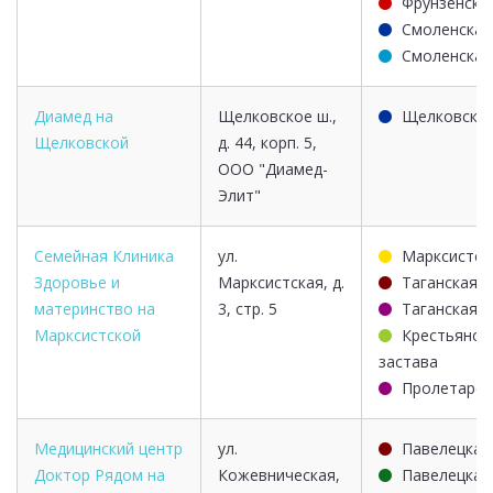
Фрунзенска
Смоленская
Смоленская
Диамед на
Щелковское ш.,
Щелковска
Щелковской
д. 44, корп. 5,
ООО "Диамед-
Элит"
Семейная Клиника
ул.
Марксистск
Здоровье и
Марксистская, д.
Таганская
материнство на
3, стр. 5
Таганская
Марксистской
Крестьянск
застава
Пролетарск
Медицинский центр
ул.
Павелецкая
Доктор Рядом на
Кожевническая,
Павелецкая