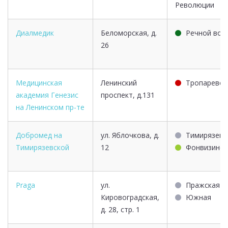
Революции
Диалмедик
Беломорская, д.
Речной вок
26
Медицинская
Ленинский
Тропарево
академия Генезис
проспект, д.131
на Ленинском пр-те
Добромед на
ул. Яблочкова, д.
Тимирязевс
Тимирязевской
12
Фонвизинск
Praga
ул.
Пражская
Кировоградская,
Южная
д. 28, стр. 1