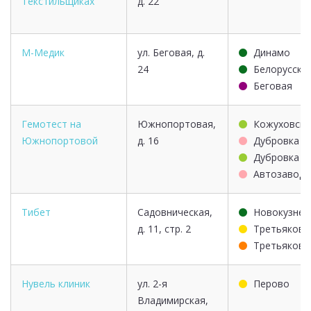
Текстильщиках
д. 22
М-Медик
ул. Беговая, д.
Динамо
24
Белорусска
Беговая
Гемотест на
Южнопортовая,
Кожуховска
Южнопортовой
д. 16
Дубровка
Дубровка
Автозаводс
Тибет
Садовническая,
Новокузнец
д. 11, стр. 2
Третьяковс
Третьяковс
Нувель клиник
ул. 2-я
Перово
Владимирская,