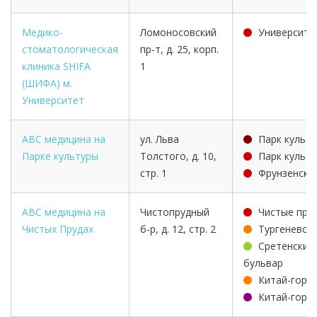
Медико-
Ломоносовский
Университе
стоматологическая
пр-т, д. 25, корп.
клиника SHIFA
1
(ШИФА) м.
Университет
ABC медицина на
ул. Льва
Парк культ
Парке культуры
Толстого, д. 10,
Парк культ
стр. 1
Фрунзенска
ABC медицина на
Чистопрудный
Чистые пру
Чистых Прудах
б-р, д. 12, стр. 2
Тургеневск
Сретенский
бульвар
Китай-горо
Китай-горо