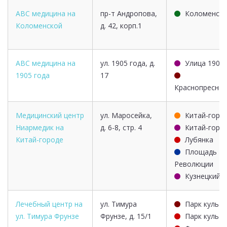
ABC медицина на
пр-т Андропова,
Коломенска
Коломенской
д. 42, корп.1
ABC медицина на
ул. 1905 года, д.
Улица 1905 
1905 года
17
Краснопреснен
Медицинский центр
ул. Маросейка,
Китай-горо
Ниармедик на
д. 6-8, стр. 4
Китай-горо
Китай-городе
Лубянка
Площадь
Революции
Кузнецкий 
Лечебный центр на
ул. Тимура
Парк культ
ул. Тимура Фрунзе
Фрунзе, д. 15/1
Парк культ