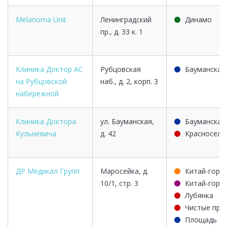
Melanoma Unit
Ленинградский
Динамо
пр., д. 33 к. 1
Клиника Доктор АС
Рубцовская
Бауманская
на Рубцовской
наб., д. 2, корп. 3
набережной
Клиника Доктора
ул. Бауманская,
Бауманская
Кульневича
д. 42
Красносель
ДР Медикал Групп
Маросейка, д.
Китай-горо
10/1, стр. 3
Китай-горо
Лубянка
Чистые пру
Площадь