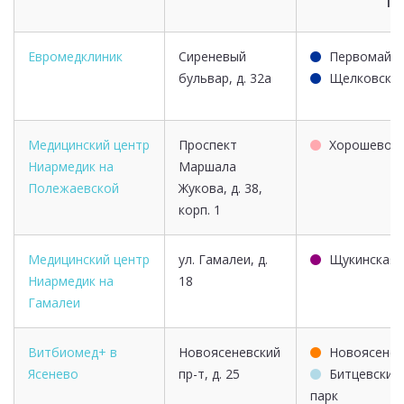
Евромедклиник
Сиреневый
Первомайск
бульвар, д. 32а
Щелковска
Медицинский центр
Проспект
Хорошево
Ниармедик на
Маршала
Полежаевской
Жукова, д. 38,
корп. 1
Медицинский центр
ул. Гамалеи, д.
Щукинская
Ниармедик на
18
Гамалеи
Витбиомед+ в
Новоясеневский
Новоясенев
Ясенево
пр-т, д. 25
Битцевский
парк