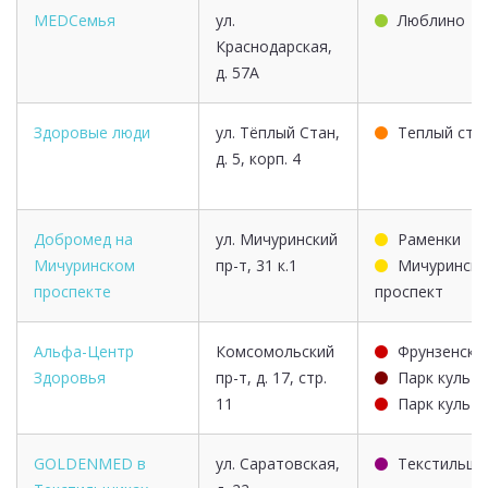
MEDСемья
ул.
Люблино
Краснодарская,
д. 57А
Здоровые люди
ул. Тёплый Стан,
Теплый ста
д. 5, корп. 4
Добромед на
ул. Мичуринский
Раменки
Мичуринском
пр-т, 31 к.1
Мичурински
проспекте
проспект
Альфа-Центр
Комсомольский
Фрунзенска
Здоровья
пр-т, д. 17, стр.
Парк культ
11
Парк культ
GOLDENMED в
ул. Саратовская,
Текстильщи