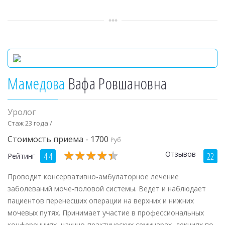
Мамедова
Вафа Ровшановна
Уролог
Стаж 23 года /
Стоимость приема - 1700
Руб
★
★
★
★
★
★
★
★
★
★
Отзывов
4.4
22
Рейтинг
Проводит консервативно-амбулаторное лечение
заболеваний моче-половой системы. Ведет и наблюдает
пациентов перенесших операции на верхних и нижних
мочевых путях. Принимает участие в профессиональных
конференциях, научно-практических семинарах, лекциях по