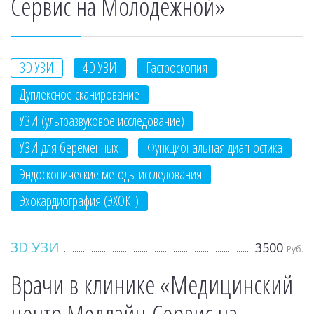
Сервис на Молодежной»
3D УЗИ
4D УЗИ
Гастроскопия
Дуплексное сканирование
УЗИ (ультразвуковое исследование)
УЗИ для беременных
Функциональная диагностика
Эндоскопические методы исследования
Эхокардиография (ЭХОКГ)
3D УЗИ
3500
Руб.
Врачи в клинике «Медицинский