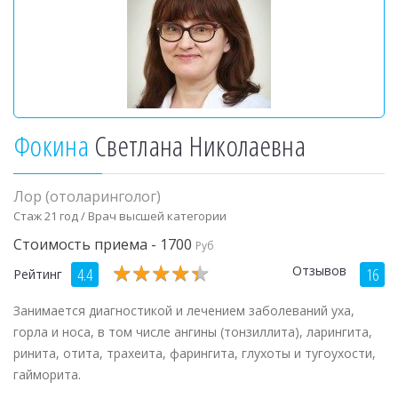
Фокина
Светлана Николаевна
Лор (отоларинголог)
Стаж 21 год / Врач высшей категории
Стоимость приема - 1700
Руб
★
★
★
★
★
★
★
★
★
★
Отзывов
4.4
16
Рейтинг
Занимается диагностикой и лечением заболеваний уха,
горла и носа, в том числе ангины (тонзиллита), ларингита,
ринита, отита, трахеита, фарингита, глухоты и тугоухости,
гайморита.