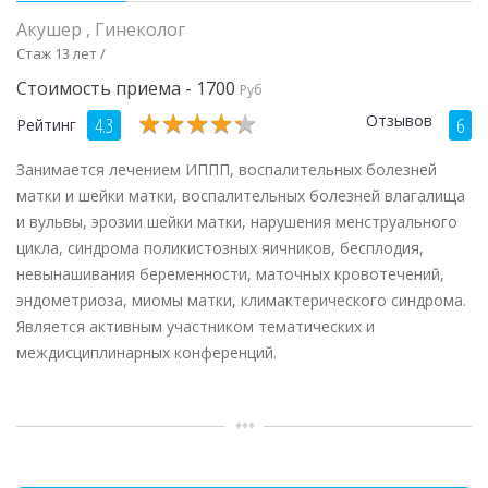
Акушер
,
Гинеколог
Стаж 13 лет /
Стоимость приема - 1700
Руб
★
★
★
★
★
★
★
★
★
★
Отзывов
4.3
6
Рейтинг
Занимается лечением ИППП, воспалительных болезней
матки и шейки матки, воспалительных болезней влагалища
и вульвы, эрозии шейки матки, нарушения менструального
цикла, синдрома поликистозных яичников, бесплодия,
невынашивания беременности, маточных кровотечений,
эндометриоза, миомы матки, климактерического синдрома.
Является активным участником тематических и
междисциплинарных конференций.