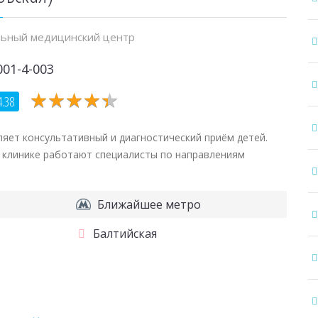
ьный медицинский центр
001-4-003
★
★
★
★
★
★
★
★
★
★
4.38
яет консультативный и диагностический приём детей.
В клинике работают специалисты по направлениям
Ближайшее метро
Балтийская