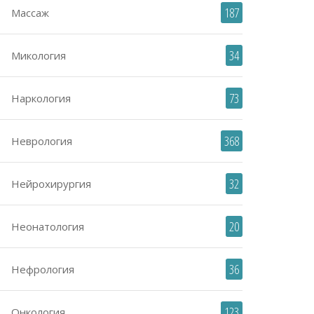
187
Массаж
34
Микология
73
Наркология
368
Неврология
32
Нейрохирургия
20
Неонатология
36
Нефрология
123
Онкология