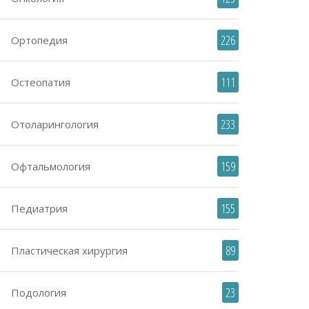
226
Ортопедия
111
Остеопатия
233
Отоларингология
159
Офтальмология
155
Педиатрия
89
Пластическая хирургия
23
Подология