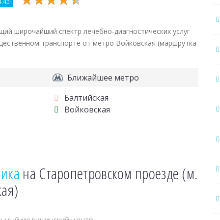
4.43
ий широчайший спектр лечебно-диагностических услуг
бщественном транспорте от метро Войковская (маршрутка
Ближайшее метро
Балтийская
Войковская
ника
на Старопетровском проезде (м.
кая)
ьный медицинский центр