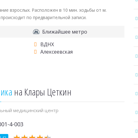
ие взрослых. Расположен в 10 мин. ходьбы от м.
м происходит по предварительной записи.
Ближайшее метро
ВДНХ
Алексеевская
ника
на Клары Цеткин
ьный медицинский центр
001-4-003
★
★
★
★
★
★
★
★
★
★