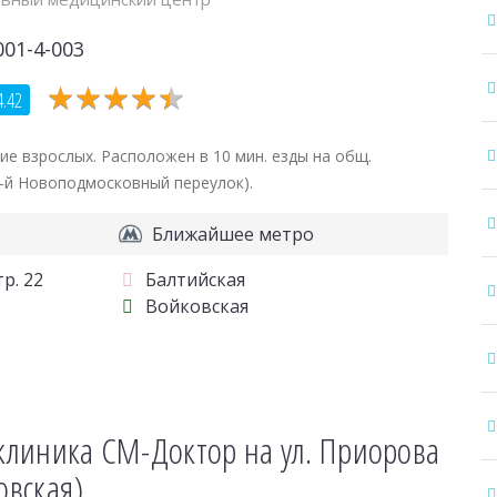
001-4-003
★
★
★
★
★
★
★
★
★
★
4.42
е взрослых. Расположен в 10 мин. езды на общ.
2-й Новоподмосковный переулок).
Ближайшее метро
р. 22
Балтийская
Войковская
клиника СМ-Доктор на ул. Приорова
овская)