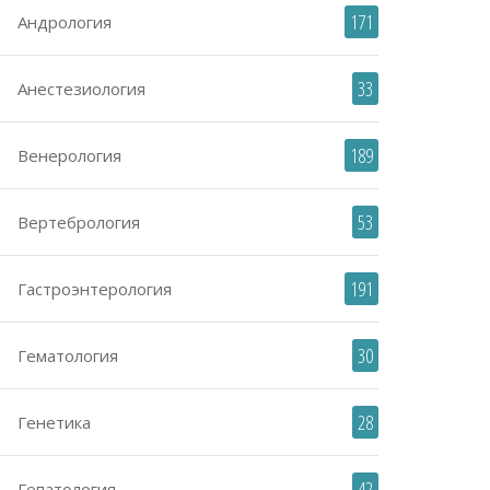
171
Андрология
33
Анестезиология
189
Венерология
53
Вертебрология
191
Гастроэнтерология
30
Гематология
28
Генетика
42
Гепатология