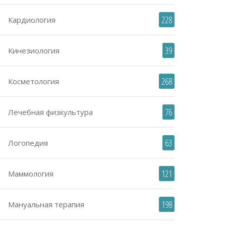
228
Кардиология
39
Кинезиология
268
Косметология
76
Лечебная физкультура
63
Логопедия
121
Маммология
198
Мануальная терапия