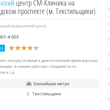
нский
центр СМ-Клиника на
дском проспекте (м. Текстильщики)
ьный медицинский центр
001-4-003
★
★
★
★
★
★
★
★
★
★
4.4
яет консультативный и диагностический приём взрослых
тильщики. В клинике работают специалисты по
и и т.д.
Ближайшее метро
Текстильщики