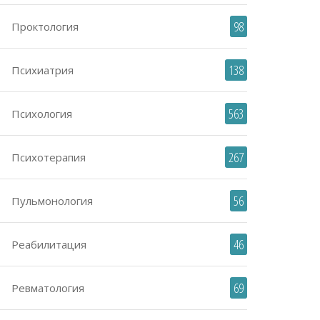
98
Проктология
138
Психиатрия
563
Психология
267
Психотерапия
56
Пульмонология
46
Реабилитация
69
Ревматология