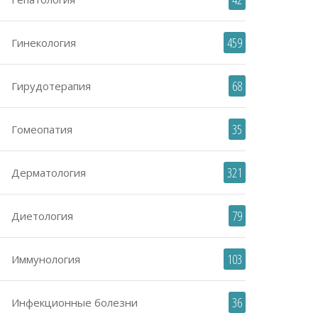
459
Гинекология
68
Гирудотерапия
35
Гомеопатия
321
Дерматология
79
Диетология
103
Иммунология
36
Инфекционные болезни