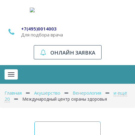
+7(495)0014003
Для подбора врача
ОНЛАЙН ЗАЯВКА
Toggle
navigation
Главная
Акушерство
Венерология
и ещё
20
Международный центр охраны здоровья