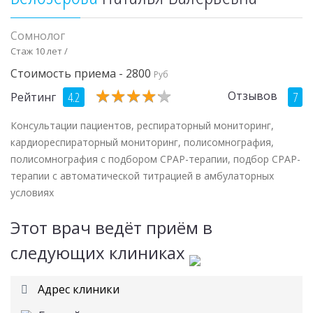
Сомнолог
Стаж 10 лет /
Стоимость приема - 2800
Руб
★
★
★
★
★
★
★
★
★
★
Отзывов
4.2
7
Рейтинг
Консультации пациентов, респираторный мониторинг,
кардиореспираторный мониторинг, полисомнография,
полисомнография с подбором СРАР-терапии, подбор СРАР-
терапии с автоматической титрацией в амбулаторных
условиях
Этот врач ведёт приём в
следующих клиниках
Адрес клиники