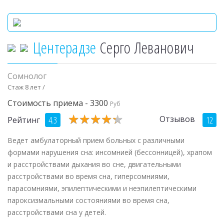
Центерадзе
Серго Леванович
Сомнолог
Стаж 8 лет /
Стоимость приема - 3300
Руб
★
★
★
★
★
★
★
★
★
★
Отзывов
4.3
12
Рейтинг
Ведет амбулаторный прием больных с различными
формами нарушения сна: инсомнией (бессонницей), храпом
и расстройствами дыхания во сне, двигательными
расстройствами во время сна, гиперсомниями,
парасомниями, эпилептическими и неэпилептическими
пароксизмальными состояниями во время сна,
расстройствами сна у детей.