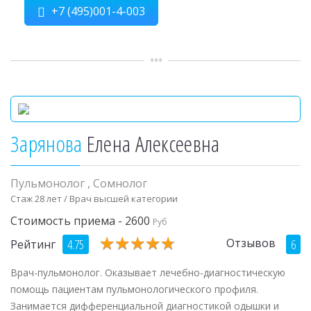
+7 (495)001-4-003
Зарянова
Елена Алексеевна
Пульмонолог
,
Сомнолог
Стаж 28 лет / Врач высшей категории
Стоимость приема - 2600
Руб
★
★
★
★
★
★
★
★
★
★
Отзывов
4.75
6
Рейтинг
Врач-пульмонолог. Оказывает лечебно-диагностическую
помощь пациентам пульмонологического профиля.
Занимается дифференциальной диагностикой одышки и