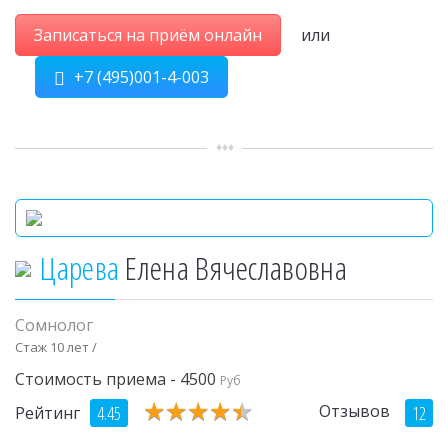
Записаться на приём онлайн
или
+7 (495)001-4-003
Царева
Елена Вячеславовна
Сомнолог
Стаж 10 лет /
Стоимость приема - 4500
Руб
★
★
★
★
★
★
★
★
★
★
Отзывов
4.45
12
Рейтинг