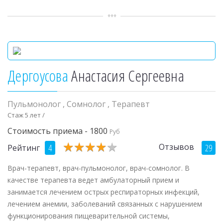
Дергоусова
Анастасия Сергеевна
Пульмонолог
,
Сомнолог
,
Терапевт
Стаж 5 лет /
Стоимость приема - 1800
Руб
★
★
★
★
★
★
★
★
★
★
Отзывов
4
29
Рейтинг
Врач-терапевт, врач-пульмонолог, врач-сомнолог. В
качестве терапевта ведет амбулаторный прием и
занимается лечением острых респираторных инфекций,
лечением анемии, заболеваний связанных с нарушением
функционирования пищеварительной системы,