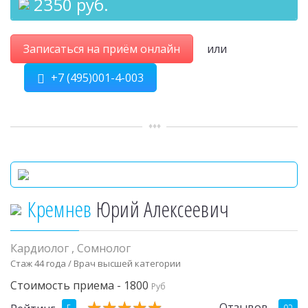
2350 руб.
Записаться на приём онлайн
или
+7 (495)001-4-003
Кремнев
Юрий Алексеевич
Кардиолог
,
Сомнолог
Стаж 44 года / Врач высшей категории
Стоимость приема - 1800
Руб
★
★
★
★
★
★
★
★
★
★
Отзывов