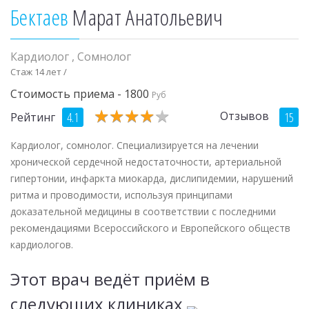
Бектаев
Марат Анатольевич
Кардиолог
,
Сомнолог
Стаж 14 лет /
Стоимость приема - 1800
Руб
★
★
★
★
★
★
★
★
★
★
Отзывов
4.1
15
Рейтинг
Кардиолог, сомнолог. Специализируется на лечении
хронической сердечной недостаточности, артериальной
гипертонии, инфаркта миокарда, дислипидемии, нарушений
ритма и проводимости, используя принципами
доказательной медицины в соответствии с последними
рекомендациями Всероссийского и Европейского обществ
кардиологов.
Этот врач ведёт приём в
следующих клиниках