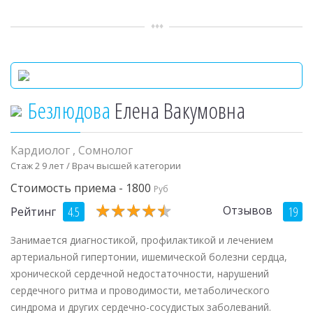
Безлюдова
Елена Вакумовна
Кардиолог
,
Сомнолог
Стаж 2 9 лет / Врач высшей категории
Стоимость приема - 1800
Руб
★
★
★
★
★
★
★
★
★
★
Отзывов
4.5
19
Рейтинг
Занимается диагностикой, профилактикой и лечением
артериальной гипертонии, ишемической болезни сердца,
хронической сердечной недостаточности, нарушений
сердечного ритма и проводимости, метаболического
синдрома и других сердечно-сосудистых заболеваний.