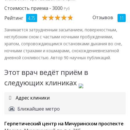
Стоимость приема - 3000
Руб
★
★
★
★
★
★
★
★
★
★
Отзывов
4.75
11
Рейтинг
Занимается затрудненным засыпанием, поверхностным,
неглубоким сном с частыми ночными пробуждениями,
храпом, сопровождающимся остановками дыхания во сне,
ночными страхами и кошмарами, снохождениевнезапной
дневной сонливостью. Автор 90 научных публикаций.
Этот врач ведёт приём в
следующих клиниках
Адрес клиники
Ближайшее метро
Герпетический центр на Мичуринском проспекте