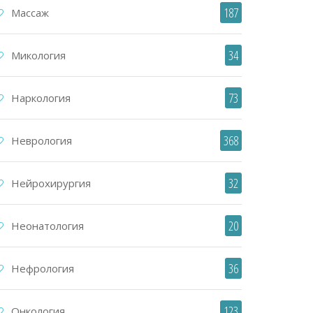
187
Массаж
34
Микология
73
Наркология
368
Неврология
32
Нейрохирургия
20
Неонатология
36
Нефрология
123
Онкология