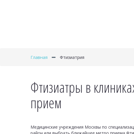
Главная
Фтизиатрия
Фтизиатры в клиника
прием
Медицинские учреждения Москвы по специализац
район или выбрать ближайшее метро приема Фтизи