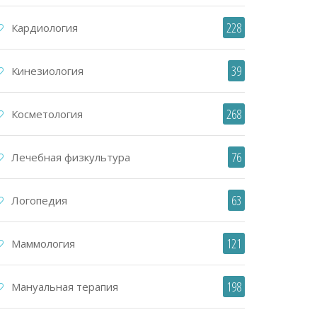
228
Кардиология
39
Кинезиология
268
Косметология
76
Лечебная физкультура
63
Логопедия
121
Маммология
198
Мануальная терапия