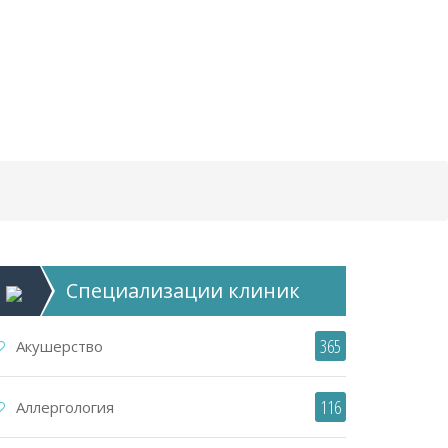
Специализации
клиник
365
Акушерство
116
Аллергология