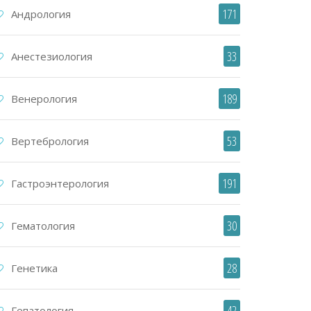
171
Андрология
33
Анестезиология
189
Венерология
53
Вертебрология
191
Гастроэнтерология
30
Гематология
28
Генетика
42
Гепатология