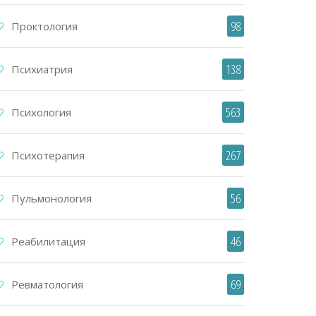
98
Проктология
138
Психиатрия
563
Психология
267
Психотерапия
56
Пульмонология
46
Реабилитация
69
Ревматология