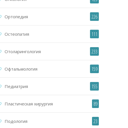
226
Ортопедия
111
Остеопатия
233
Отоларингология
159
Офтальмология
155
Педиатрия
89
Пластическая хирургия
23
Подология