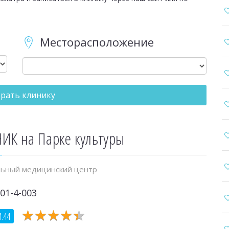
Месторасположение
рать клинику
ИК на Парке культуры
ьный медицинский центр
01-4-003
★
★
★
★
★
★
★
★
★
★
4.44