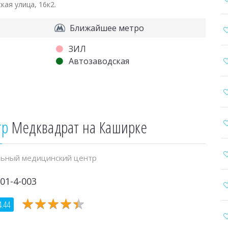
кая улица, 16к2.
Ближайшее метро
ЗИЛ
Автозаводская
тр
Медквадрат на Каширке
ьный медицинский центр
01-4-003
★
★
★
★
★
★
★
★
★
★
4.44