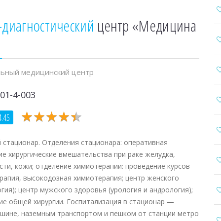
-диагностический
центр «Медицина
ьный медицинский центр
01-4-003
★
★
★
★
★
★
★
★
★
★
4.45
 стационар. Отделения стационара: оперативная
ие хирургические вмешательства при раке желудка,
ости, кожи; отделение химиотерапии: проведение курсов
рапия, высокодозная химиотерапия; центр женского
гия); центр мужского здоровья (урология и андрология);
ие общей хирургии. Госпитализация в стационар —
машине, наземным транспортом и пешком от станции метро