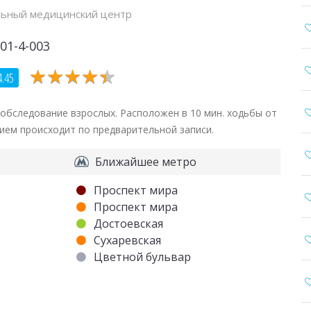
ьный медицинский центр
01-4-003
★
★
★
★
★
★
★
★
★
★
4.45
бследование взрослых. Расположен в 10 мин. ходьбы от
рием происходит по предварительной записи.
Ближайшее метро
Проспект мира
Проспект мира
Достоевская
Сухаревская
Цветной бульвар