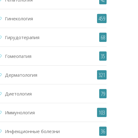
459
Гинекология
68
Гирудотерапия
35
Гомеопатия
321
Дерматология
79
Диетология
103
Иммунология
36
Инфекционные болезни