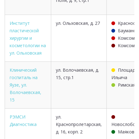
Поля, д. 9, стр.1
Институт
ул. Ольховская, д. 27
Красносе
пластической
Бауманск
хирургии и
Комсомол
косметологии на
Комсомол
ул. Ольховская
Клинический
ул. Волочаевская, д.
Площадь
госпиталь на
15, стр.1
Ильича
Яузе, ул.
Римская
Волочаевская,
15
РЭМСИ
ул.
Диагностика
Краснопролетарская,
Новослобод
д. 16, корп. 2
Маяковск