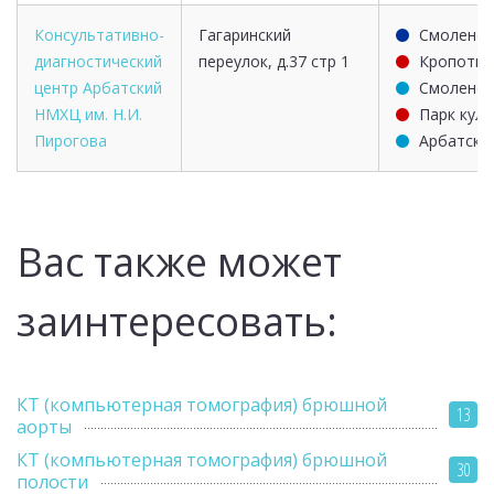
Консультативно-
Гагаринский
Смоленск
диагностический
переулок, д.37 стр 1
Кропотки
центр Арбатский
Смоленск
НМХЦ им. Н.И.
Парк кул
Пирогова
Арбатска
Вас также может
заинтересовать:
КТ (компьютерная томография) брюшной
13
аорты
КТ (компьютерная томография) брюшной
30
полости