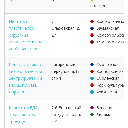
проспект
Институт
ул.
Красносельская
пластической
Ольховская, д.
Бауманская
хирургии и
27
Комсомольская
косметологии на
Комсомольская
ул. Ольховская
Консультативно-
Гагаринский
Смоленская
диагностический
переулок, д.37
Кропоткинская
центр Арбатский
стр 1
Смоленская
НМХЦ им. Н.И.
Парк культуры
Пирогова
Арбатская
Клиника МЕДСИ
2-й Боткинский
Беговая
в Боткинском
пр-д, д. 5, корп.
Динамо
проезде
3-4