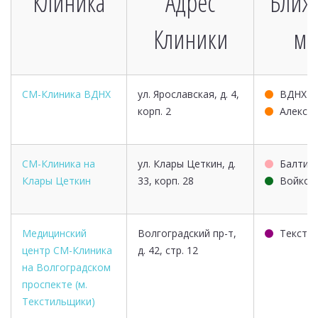
Клиника
Адрес
Ближ
Клиники
ме
СМ-Клиника ВДНХ
ул. Ярославская, д. 4,
ВДНХ
корп. 2
Алексе
СМ-Клиника на
ул. Клары Цеткин, д.
Балтий
Клары Цеткин
33, корп. 28
Войков
Медицинский
Волгоградский пр-т,
Тексти
центр СМ-Клиника
д. 42, стр. 12
на Волгоградском
проспекте (м.
Текстильщики)