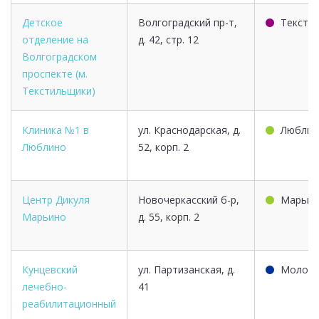
Детское
Волгоградский пр-т,
Тексти
отделение на
д. 42, стр. 12
Волгоградском
проспекте (м.
Текстильщики)
Клиника №1 в
ул. Краснодарская, д.
Люблин
Люблино
52, корп. 2
Центр Дикуля
Новочеркасский б-р,
Марьин
Марьино
д. 55, корп. 2
Кунцевский
ул. Партизанская, д.
Молоде
лечебно-
41
реабилитационный