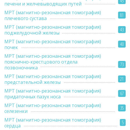
45
печени и желчевыводящих путей
МРТ (магнитно-резонансная томография)
81
плечевого сустава
МРТ (магнитно-резонансная томография)
43
поджелудочной железы
МРТ (магнитно-резонансная томография)
40
почек
МРТ (магнитно-резонансная томография)
пояснично-крестцового отдела
73
позвоночника
МРТ (магнитно-резонансная томография)
21
предстательной железы
МРТ (магнитно-резонансная томография)
67
придаточных пазух носа
МРТ (магнитно-резонансная томография)
35
селезенки
МРТ (магнитно-резонансная томография)
5
сердца