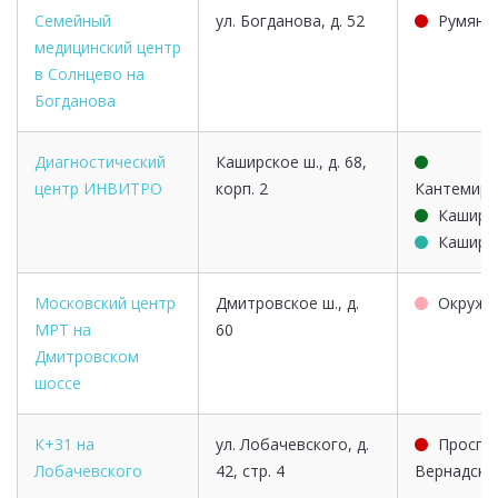
Семейный
ул. Богданова, д. 52
Румянц
медицинский центр
в Солнцево на
Богданова
Диагностический
Каширское ш., д. 68,
центр ИНВИТРО
корп. 2
Кантемиро
Каширс
Каширс
Московский центр
Дмитровское ш., д.
Окружн
МРТ на
60
Дмитровском
шоссе
К+31 на
ул. Лобачевского, д.
Проспе
Лобачевского
42, стр. 4
Вернадско