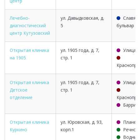
центр
Лечебно-
ул. Давыдковская, д.
Славян
диагностический
5
бульвар
центр Кутузовский
Открытая клиника
ул. 1905 года, д. 7,
Улица 1
на 1905
стр. 1
Краснопре
Открытая клиника
ул. 1905 года, д. 7,
Улица 1
Детское
стр. 1
отделение
Краснопре
Баррик
Открытая клиника
ул. Юровская, д. 93,
Планер
Куркино
корп.1
Речной
Водный