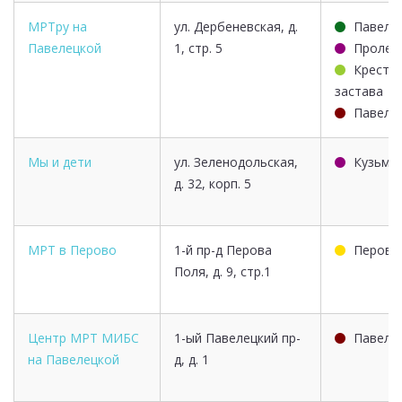
МРТру на
ул. Дербеневская, д.
Павеле
Павелецкой
1, стр. 5
Пролет
Кресть
застава
Павеле
Мы и дети
ул. Зеленодольская,
Кузьми
д. 32, корп. 5
МРТ в Перово
1-й пр-д Перова
Перово
Поля, д. 9, стр.1
Центр МРТ МИБС
1-ый Павелецкий пр-
Павеле
на Павелецкой
д, д. 1