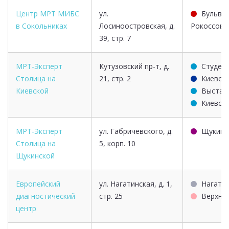
Центр МРТ МИБС
ул.
Бульва
в Сокольниках
Лосиноостровская, д.
Рокоссовс
39, стр. 7
МРТ-Эксперт
Кутузовский пр-т, д.
Студен
Столица на
21, стр. 2
Киевск
Киевской
Выстав
Киевск
МРТ-Эксперт
ул. Габричевского, д.
Щукинс
Столица на
5, корп. 10
Щукинской
Европейский
ул. Нагатинская, д. 1,
Нагати
диагностический
стр. 25
Верхни
центр