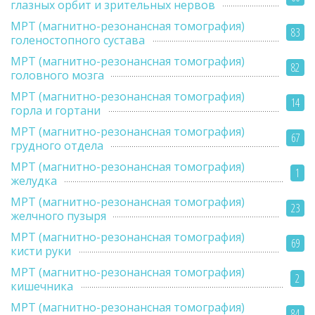
глазных орбит и зрительных нервов
МРТ (магнитно-резонансная томография)
83
голеностопного сустава
МРТ (магнитно-резонансная томография)
82
головного мозга
МРТ (магнитно-резонансная томография)
14
горла и гортани
МРТ (магнитно-резонансная томография)
67
грудного отдела
МРТ (магнитно-резонансная томография)
1
желудка
МРТ (магнитно-резонансная томография)
23
желчного пузыря
МРТ (магнитно-резонансная томография)
69
кисти руки
МРТ (магнитно-резонансная томография)
2
кишечника
МРТ (магнитно-резонансная томография)
84