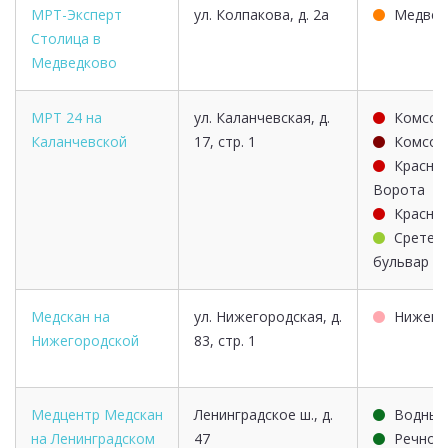
МРТ-Эксперт
ул. Колпакова, д. 2а
Медвед
Столица в
Медведково
МРТ 24 на
ул. Каланчевская, д.
Комсом
Каланчевской
17, стр. 1
Комсом
Красны
Ворота
Красно
Сретен
бульвар
Медскан на
ул. Нижегородская, д.
Нижего
Нижегородской
83, стр. 1
Медцентр Медскан
Ленинградское ш., д.
Водный
на Ленинградском
47
Речной