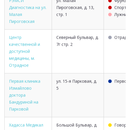
РЭМСИ
ул. Малая
Фрунзе
Диагностика на ул.
Пироговская, д. 13,
Спорти
Малая
стр. 1
Лужник
Пироговская
Центр
Северный бульвар, д.
Отрадн
качественной и
7г стр. 2
доступной
медицины, м.
Отрадное
Первая клиника
ул. 15-я Парковая, д.
Первом
Измайлово
5
доктора
Бандуриной на
Парковой
Хадасса Медикал
Большой Бульвар, д.
Говоро