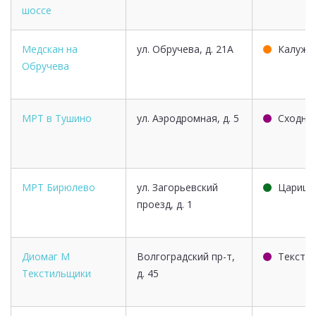
шоссе
Медскан на
ул. Обручева, д. 21А
Калужс
Обручева
МРТ в Тушино
ул. Аэродромная, д. 5
Сходне
МРТ Бирюлево
ул. Загорьевский
Царицы
проезд, д. 1
Диомаг М
Волгоградский пр-т,
Тексти
Текстильщики
д. 45