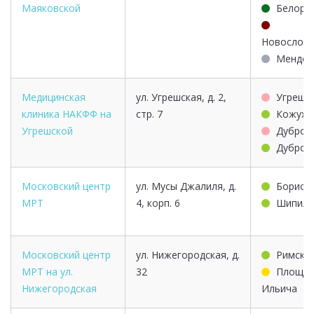
Маяковской
Белору
Новослобо
Мендел
Медицинская
ул. Угрешская, д. 2,
Угрешс
клиника НАКФФ на
стр. 7
Кожухо
Угрешской
Дубров
Дубров
Московский центр
ул. Мусы Джалиля, д.
Борисо
МРТ
4, корп. 6
Шипило
Московский центр
ул. Нижегородская, д.
Римска
МРТ на ул.
32
Площад
Нижегородская
Ильича