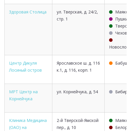
Здоровая Столица
ул. Тверская, д. 24/2,
Маяков
стр. 1
Пушкин
Тверск
Чеховс
Новослобо
Центр Дикуля
Ярославское ш. д. 116
Бабушк
Лосиный остров
к.1, д. 116, корп. 1
МРТ Центр на
ул. Корнейчука, д. 54
Бибире
Корнейчука
Клиника Медицина
2-й Тверской-Ямской
Маяков
(ОАО) на
пер., д. 10
Белору