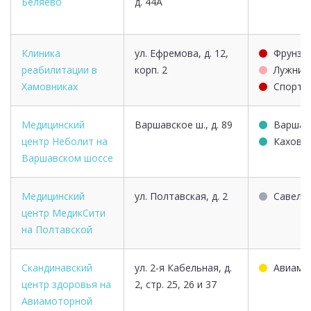
Беляево
д. 44А
Клиника
ул. Ефремова, д. 12,
Фрунзе
реабилитации в
корп. 2
Лужник
Хамовниках
Спорти
Медицинский
Варшавское ш., д. 89
Варшав
центр Неболит на
Каховс
Варшавском шоссе
Медицинский
ул. Полтавская, д. 2
Савело
центр МедикСити
на Полтавской
Скандинавский
ул. 2-я Кабельная, д.
Авиамо
центр здоровья на
2, стр. 25, 26 и 37
Авиамоторной