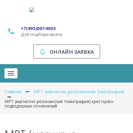
+7(495)0014003
Для подбора врача
ОНЛАЙН ЗАЯВКА
Toggle
navigation
Главная
МРТ (магнитно-резонансная томография)
МРТ (магнитно-резонансная томография) крестцово-
подвздошных сочленений