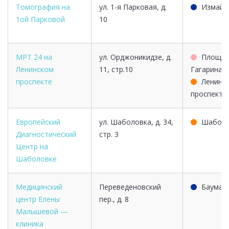
Томография на
ул. 1-я Парковая, д.
Измайл
1ой Парковой
10
МРТ 24 на
ул. Орджоникидзе, д.
Площад
Ленинском
11, стр.10
Гагарина
проспекте
Ленинс
проспект
Европейский
ул. Шаболовка, д. 34,
Шаболо
Диагностический
стр. 3
Центр на
Шаболовке
Медицинский
Переведеновский
Бауман
центр Елены
пер., д. 8
Малышевой —
клиника