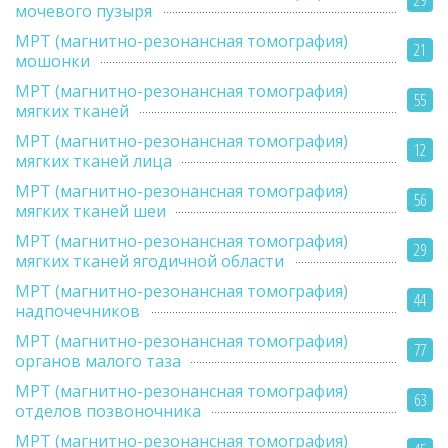
29
мочевого пузыря
МРТ (магнитно-резонансная томография)
21
мошонки
МРТ (магнитно-резонансная томография)
55
мягких тканей
МРТ (магнитно-резонансная томография)
12
мягких тканей лица
МРТ (магнитно-резонансная томография)
56
мягких тканей шеи
МРТ (магнитно-резонансная томография)
29
мягких тканей ягодичной области
МРТ (магнитно-резонансная томография)
44
надпочечников
МРТ (магнитно-резонансная томография)
77
органов малого таза
МРТ (магнитно-резонансная томография)
63
отделов позвоночника
МРТ (магнитно-резонансная томография)