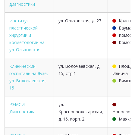
диагностики
Институт
ул. Ольховская, д. 27
Красно
пластической
Бауман
хирургии и
Комсом
косметологии на
Комсом
ул. Ольховская
Клинический
ул. Волочаевская, д.
Площад
госпиталь на Яузе,
15, стр.1
Ильича
ул. Волочаевская,
Римска
15
РЭМСИ
ул.
Диагностика
Краснопролетарская,
Новослобо
д. 16, корп. 2
Маяков