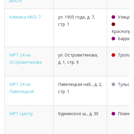
шоссе
Клиника MED-7
ул. 1905 года, д. 7,
Улица 1
стр. 1
Краснопре
Баррик
МРТ 24 на
ул. Островитянова,
Тропар
Островитянова
д. 1, стр. 9
МРТ 24 на
Павелецкая наб., д. 2,
Тульск
Павелецкой
стр. 1
МРТ-Центр
Куркинское ш., д. 30
Планер