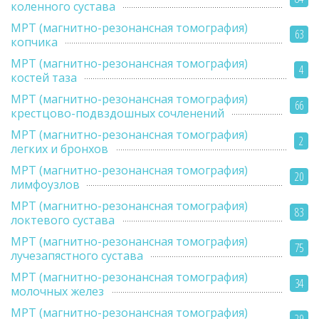
коленного сустава
МРТ (магнитно-резонансная томография)
63
копчика
МРТ (магнитно-резонансная томография)
4
костей таза
МРТ (магнитно-резонансная томография)
66
крестцово-подвздошных сочленений
МРТ (магнитно-резонансная томография)
2
легких и бронхов
МРТ (магнитно-резонансная томография)
20
лимфоузлов
МРТ (магнитно-резонансная томография)
83
локтевого сустава
МРТ (магнитно-резонансная томография)
75
лучезапястного сустава
МРТ (магнитно-резонансная томография)
34
молочных желез
МРТ (магнитно-резонансная томография)