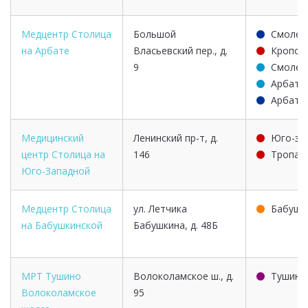
Медцентр Столица
Большой
Смолен
на Арбате
Власьевский пер., д.
Кропот
9
Смолен
Арбатс
Арбатс
Медицинский
Ленинский пр-т, д.
Юго-за
центр Столица на
146
Тропар
Юго-Западной
Медцентр Столица
ул. Летчика
Бабушк
на Бабушкинской
Бабушкина, д. 48Б
МРТ Тушино
Волоколамское ш., д.
Тушинс
Волоколамское
95