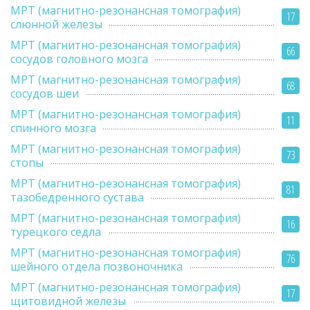
МРТ (магнитно-резонансная томография)
17
слюнной железы
МРТ (магнитно-резонансная томография)
66
сосудов головного мозга
МРТ (магнитно-резонансная томография)
68
сосудов шеи
МРТ (магнитно-резонансная томография)
11
спинного мозга
МРТ (магнитно-резонансная томография)
73
стопы
МРТ (магнитно-резонансная томография)
81
тазобедренного сустава
МРТ (магнитно-резонансная томография)
16
турецкого седла
МРТ (магнитно-резонансная томография)
76
шейного отдела позвоночника
МРТ (магнитно-резонансная томография)
17
щитовидной железы