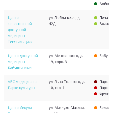
Войков
Центр
ул. Люблинская, д.
Печатн
качественной
42Д
Волжск
доступной
медицины
Текстильщики
Центр доступной
ул. Менжинского, д.
Бабушк
медицины
19, корп. 3
Бабушкинская
ABC медицина на
ул. Льва Толстого, д.
Парк ку
Парке культуры
10, стр. 1
Парк ку
Фрунзе
Центр Дикуля
ул. Миклухо-Маклая,
Беляев